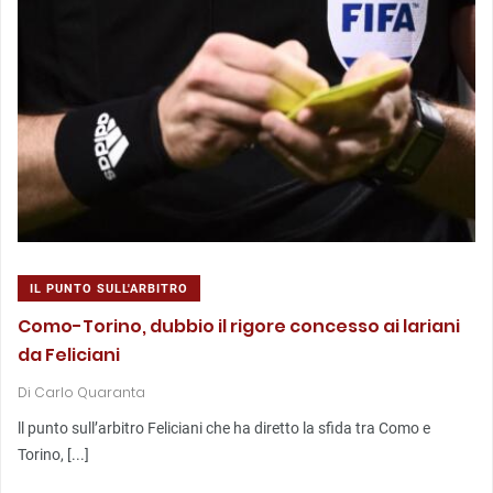
IL PUNTO SULL'ARBITRO
Como-Torino, dubbio il rigore concesso ai lariani
da Feliciani
Di
Carlo Quaranta
ll punto sull’arbitro Feliciani che ha diretto la sfida tra Como e
Torino, [...]