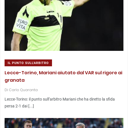
IL PUNTO SULL'ARBITRO
Lecce-Torino, Mariani aiutato dal VAR sul rigore ai
granata
Di
Carlo Quaranta
Lecce-Torino: il punto sull’arbitro Mariani che ha diretto la sfida
persa 2-1 dai [...]