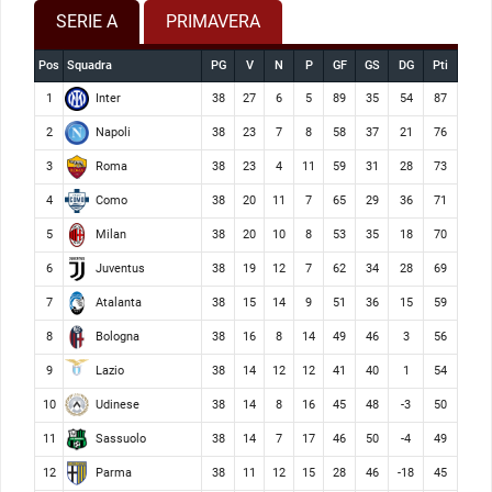
SERIE A
PRIMAVERA
Pos
Squadra
PG
V
N
P
GF
GS
DG
Pti
Inter
1
38
27
6
5
89
35
54
87
Napoli
2
38
23
7
8
58
37
21
76
Roma
3
38
23
4
11
59
31
28
73
Como
4
38
20
11
7
65
29
36
71
Milan
5
38
20
10
8
53
35
18
70
Juventus
6
38
19
12
7
62
34
28
69
Atalanta
7
38
15
14
9
51
36
15
59
Bologna
8
38
16
8
14
49
46
3
56
Lazio
9
38
14
12
12
41
40
1
54
Udinese
10
38
14
8
16
45
48
-3
50
Sassuolo
11
38
14
7
17
46
50
-4
49
Parma
12
38
11
12
15
28
46
-18
45