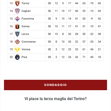
Torino
13
38
12
9
17
44
63
-19
45
Cagliari
14
38
11
10
17
40
53
-13
43
Fiorentina
15
38
9
15
14
41
50
-9
42
Genoa
16
38
10
11
17
41
51
-10
41
Lecce
17
38
10
8
20
28
50
-22
38
Cremonese
18
38
8
10
20
32
57
-25
34
Verona
19
38
3
12
23
25
61
-36
21
Pisa
20
38
2
12
24
26
71
-45
18
SONDAGGIO
Vi piace la terza maglia del Torino?