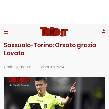
»
»
»
Home
Rubriche
Il punto sull'arbitro
Sassuolo-Torino: Orsato grazia Lovato
IL PUNTO SULL'ARBITRO
Sassuolo-Torino: Orsato grazia
Lovato
Carlo Quaranta
-
11 Febbraio 2024