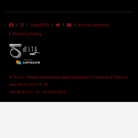
Feed RSS
Info e contatti
Privacy Policy
© Toro.it - Testata Giornalistica registrata presso il Tribunale di Torino in
data 07/11/2012 N. 55
Garnet Six S.C. - P.I. 10786810019