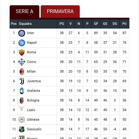
SERIE A
PRIMAVERA
Pos
Squadra
PG
V
N
P
GF
GS
DG
Pti
Inter
1
38
27
6
5
89
35
54
87
Napoli
2
38
23
7
8
58
37
21
76
Roma
3
38
23
4
11
59
31
28
73
Como
4
38
20
11
7
65
29
36
71
Milan
5
38
20
10
8
53
35
18
70
Juventus
6
38
19
12
7
62
34
28
69
Atalanta
7
38
15
14
9
51
36
15
59
Bologna
8
38
16
8
14
49
46
3
56
Lazio
9
38
14
12
12
41
40
1
54
Udinese
10
38
14
8
16
45
48
-3
50
Sassuolo
11
38
14
7
17
46
50
-4
49
Parma
12
38
11
12
15
28
46
-18
45