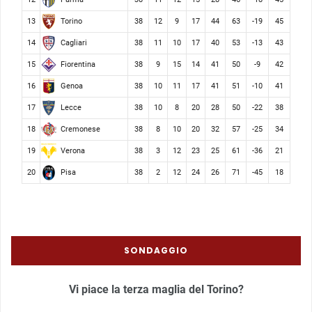
Torino
13
38
12
9
17
44
63
-19
45
Cagliari
14
38
11
10
17
40
53
-13
43
Fiorentina
15
38
9
15
14
41
50
-9
42
Genoa
16
38
10
11
17
41
51
-10
41
Lecce
17
38
10
8
20
28
50
-22
38
Cremonese
18
38
8
10
20
32
57
-25
34
Verona
19
38
3
12
23
25
61
-36
21
Pisa
20
38
2
12
24
26
71
-45
18
SONDAGGIO
Vi piace la terza maglia del Torino?