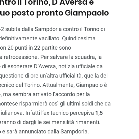
tro il Torino, D’Aversa è
 suo posto pronto Giampaolo
-2 subita dalla Sampdoria contro il Torino di
definitivamente vacillato. Quindicesima
con 20 punti in 22 partite sono
 retrocessione. Per salvare la squadra, la
o di esonerare D’Aversa, notizia ufficiale da
stione di ore un’altra ufficialità, quella del
tecnico del Torino. Attualmente, Giampaolo è
o, ma sembra arrivato l’accordo per la
montese risparmierà così gli ultimi soldi che da
iulianova. Infatti l’ex tecnico percepiva
1,5
teranno di dargli le sei mensilità rimanenti.
so e sarà annunciato dalla Sampdoria.