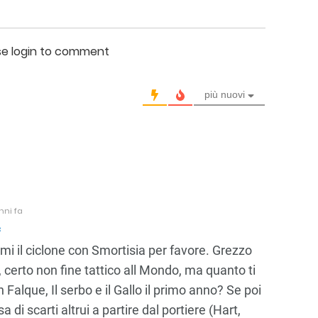
se login to comment
più nuovi
nni fa
s
i il ciclone con Smortisia per favore. Grezzo
e, certo non fine tattico all Mondo, ma quanto ti
n Falque, Il serbo e il Gallo il primo anno? Se poi
 di scarti altrui a partire dal portiere (Hart,