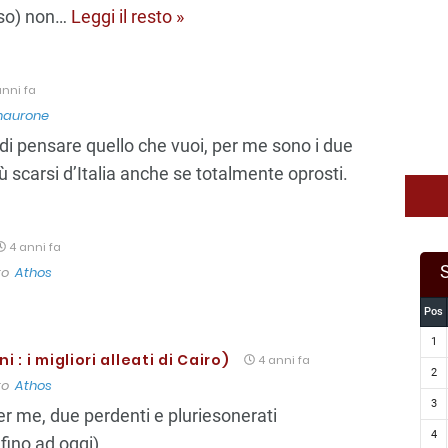
so) non
…
Leggi il resto »
nni fa
aurone
to di pensare quello che vuoi, per me sono i due
iù scarsi d’Italia anche se totalmente oprosti.
4 anni fa
to
Athos
Pos
1
ni : i migliori alleati di Cairo)
4 anni fa
2
to
Athos
3
r me, due perdenti e pluriesonerati
4
fino ad oggi)