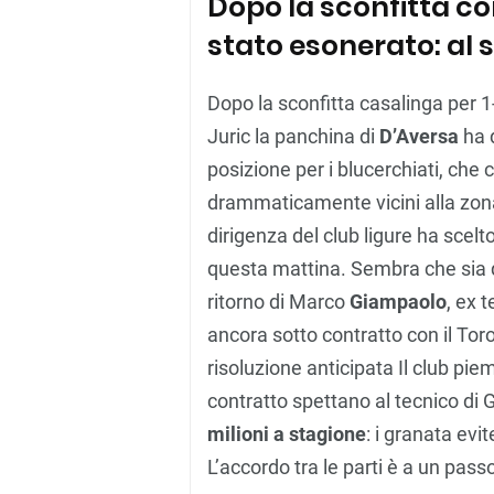
Dopo la sconfitta con
stato esonerato: al
Dopo la sconfitta casalinga per 1
Juric la panchina di
D’Aversa
ha 
posizione per i blucerchiati, che 
drammaticamente vicini alla zona
dirigenza del club ligure ha scelt
questa mattina. Sembra che sia que
ritorno di Marco
Giampaolo
, ex 
ancora sotto contratto con il Tor
risoluzione anticipata Il club pie
contratto spettano al tecnico di G
milioni a stagione
: i granata evi
L’accordo tra le parti è a un pas