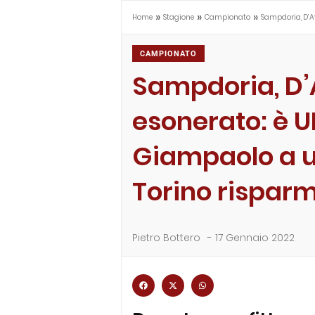
»
»
»
Home
Stagione
Campionato
Sampdoria, D’Av
CAMPIONATO
Sampdoria, D’
esonerato: è U
Giampaolo a un
Torino rispar
Pietro Bottero
-
17 Gennaio 2022