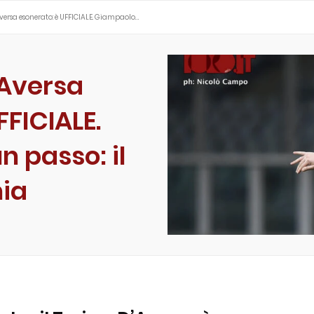
ersa esonerato: è UFFICIALE. Giampaolo…
Aversa
FFICIALE.
 passo: il
mia