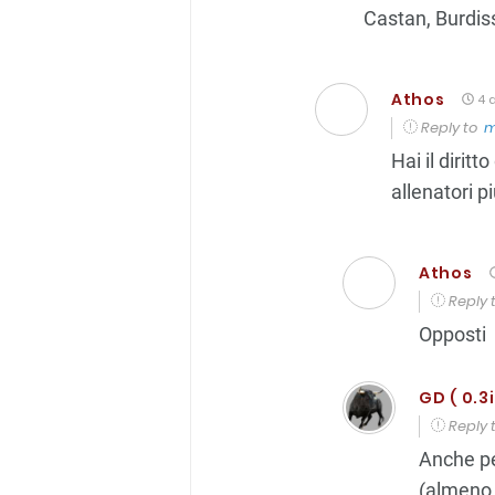
Castan, Burdis
Athos
4 a
Reply to
m
Hai il dirit
allenatori p
Athos
Reply 
Opposti
GD ( 0.3i
Reply 
Anche pe
(almeno 