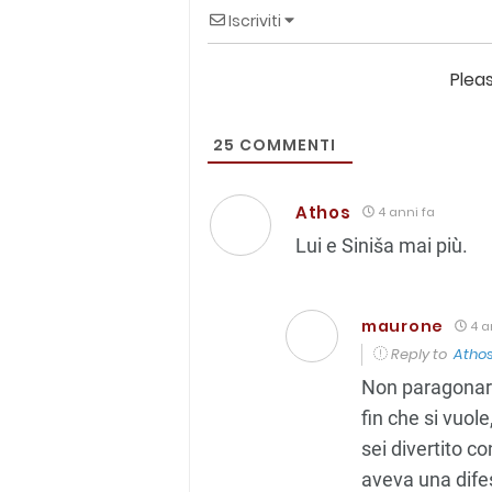
Iscriviti
Plea
25
COMMENTI
Athos
4 anni fa
Lui e Siniša mai più.
maurone
4 a
Reply to
Atho
Non paragonarm
fin che si vuol
sei divertito co
aveva una difesa