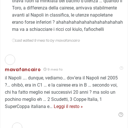
tirava fuori la minkiata del bacino d’utenza … quando il
Toro, a differenza della cairese, arrivava stabilmente
avanti al Napoli in classifica, le utenze napoletane
erano forse inferiori ? ahahahahahahahahahahahahah
ma va a schiacciare i ricci col kiulo, fafiochelli
Last edited 9 mesi fa by mavafancairo
mavafancairo
9 mesi fa
il Napoli …. dunque, vediamo… dov’era il Napoli nel 2005
?… ohibò, era in C1 … e la cairese era in B … secondo voi,
chi ha fatto meglio nei successivi 20 anni ? ma solo un
pochino meglio eh … 2 Scudetti, 3 Coppe Italia, 1
SuperCoppa italiana e
…
Leggi il resto »