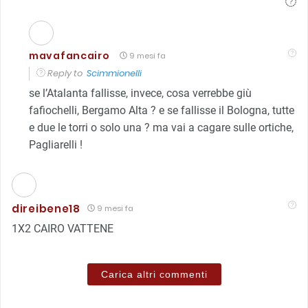
mavafancairo
9 mesi fa
Reply to
Scimmionelli
se l’Atalanta fallisse, invece, cosa verrebbe giù
fafiochelli, Bergamo Alta ? e se fallisse il Bologna, tutte
e due le torri o solo una ? ma vai a cagare sulle ortiche,
Pagliarelli !
direibene18
9 mesi fa
1X2 CAIRO VATTENE
Carica altri commenti