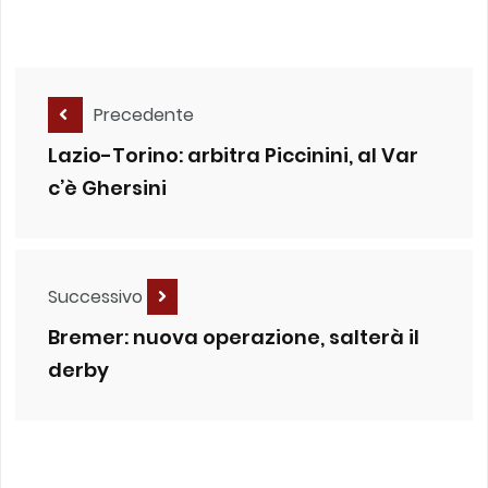
Precedente
Lazio-Torino: arbitra Piccinini, al Var
c’è Ghersini
Successivo
Bremer: nuova operazione, salterà il
derby