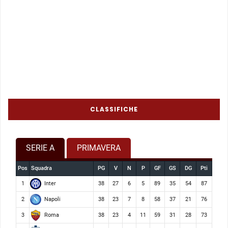
CLASSIFICHE
SERIE A
PRIMAVERA
Pos
Squadra
PG
V
N
P
GF
GS
DG
Pti
Inter
1
38
27
6
5
89
35
54
87
Napoli
2
38
23
7
8
58
37
21
76
Roma
3
38
23
4
11
59
31
28
73