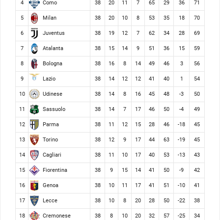
Como
4
38
20
11
7
65
29
36
71
Milan
5
38
20
10
8
53
35
18
70
Juventus
6
38
19
12
7
62
34
28
69
Atalanta
7
38
15
14
9
51
36
15
59
Bologna
8
38
16
8
14
49
46
3
56
Lazio
9
38
14
12
12
41
40
1
54
Udinese
10
38
14
8
16
45
48
-3
50
Sassuolo
11
38
14
7
17
46
50
-4
49
Parma
12
38
11
12
15
28
46
-18
45
Torino
13
38
12
9
17
44
63
-19
45
Cagliari
14
38
11
10
17
40
53
-13
43
Fiorentina
15
38
9
15
14
41
50
-9
42
Genoa
16
38
10
11
17
41
51
-10
41
Lecce
17
38
10
8
20
28
50
-22
38
Cremonese
18
38
8
10
20
32
57
-25
34