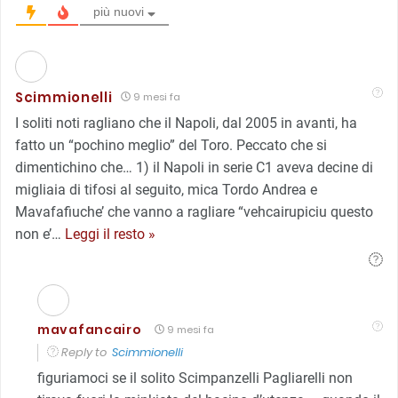
più nuovi
Scimmionelli
9 mesi fa
I soliti noti ragliano che il Napoli, dal 2005 in avanti, ha
fatto un “pochino meglio” del Toro. Peccato che si
dimentichino che… 1) il Napoli in serie C1 aveva decine di
migliaia di tifosi al seguito, mica Tordo Andrea e
Mavafafiuche’ che vanno a ragliare “vehcairupiciu questo
non e’
…
Leggi il resto »
mavafancairo
9 mesi fa
Reply to
Scimmionelli
figuriamoci se il solito Scimpanzelli Pagliarelli non