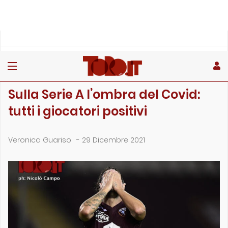
»
»
»
Home
Stagione
Campionato
Sulla Serie A l’ombra del Covid: tutti i giocatori pos…
CAMPIONATO
Sulla Serie A l’ombra del Covid:
tutti i giocatori positivi
Veronica Guariso
-
29 Dicembre 2021