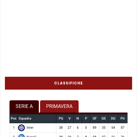
CLASSIFICHE
SERIE A
PRIMAVERA
Pos
Squadra
PG
V
N
P
GF
GS
DG
Pti
Inter
1
38
27
6
5
89
35
54
87