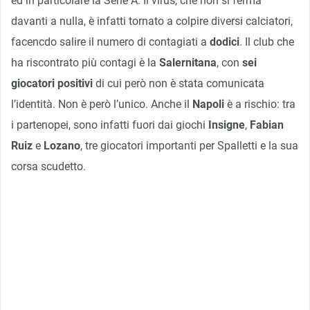
ed in particolare la Serie A. Il virus, che non si ferma
davanti a nulla, è infatti tornato a colpire diversi calciatori,
facencdo salire il numero di contagiati a
dodici
. Il club che
ha riscontrato più contagi è la
Salernitana
, con
sei
giocatori positivi
di cui però non è stata comunicata
l’identità. Non è però l’unico. Anche il
Napoli
è a rischio: tra
i partenopei, sono infatti fuori dai giochi
Insigne
,
Fabian
Ruiz
e
Lozano
, tre giocatori importanti per Spalletti e la sua
corsa scudetto.