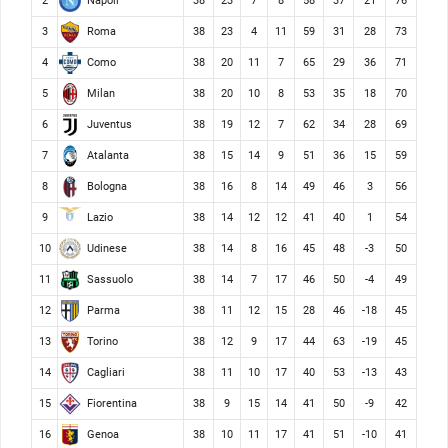
Napoli
2
38
23
7
8
58
37
21
76
Roma
3
38
23
4
11
59
31
28
73
Como
4
38
20
11
7
65
29
36
71
Milan
5
38
20
10
8
53
35
18
70
Juventus
6
38
19
12
7
62
34
28
69
Atalanta
7
38
15
14
9
51
36
15
59
Bologna
8
38
16
8
14
49
46
3
56
Lazio
9
38
14
12
12
41
40
1
54
Udinese
10
38
14
8
16
45
48
-3
50
Sassuolo
11
38
14
7
17
46
50
-4
49
Parma
12
38
11
12
15
28
46
-18
45
Torino
13
38
12
9
17
44
63
-19
45
Cagliari
14
38
11
10
17
40
53
-13
43
Fiorentina
15
38
9
15
14
41
50
-9
42
Genoa
16
38
10
11
17
41
51
-10
41