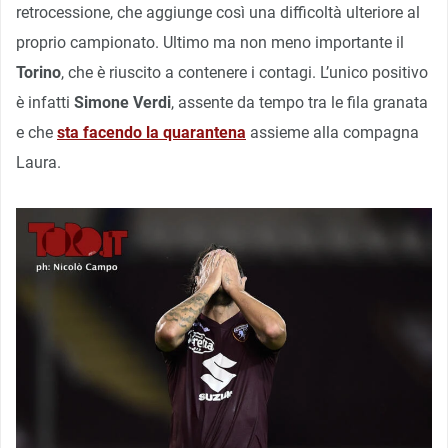
retrocessione, che aggiunge così una difficoltà ulteriore al
proprio campionato. Ultimo ma non meno importante il
Torino
, che è riuscito a contenere i contagi. L’unico positivo
è infatti
Simone Verdi
, assente da tempo tra le fila granata
e che
sta facendo la quarantena
assieme alla compagna
Laura.