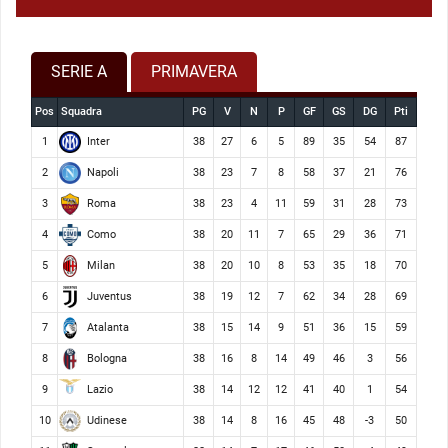
SERIE A
PRIMAVERA
Pos
Squadra
PG
V
N
P
GF
GS
DG
Pti
Inter
1
38
27
6
5
89
35
54
87
Napoli
2
38
23
7
8
58
37
21
76
Roma
3
38
23
4
11
59
31
28
73
Como
4
38
20
11
7
65
29
36
71
Milan
5
38
20
10
8
53
35
18
70
Juventus
6
38
19
12
7
62
34
28
69
Atalanta
7
38
15
14
9
51
36
15
59
Bologna
8
38
16
8
14
49
46
3
56
Lazio
9
38
14
12
12
41
40
1
54
Udinese
10
38
14
8
16
45
48
-3
50