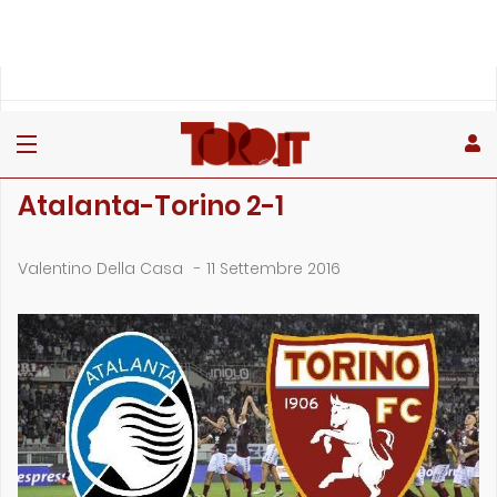
»
»
»
Home
Toro
Partite
Atalanta-Torino 2-1
PARTITE
Atalanta-Torino 2-1
Valentino Della Casa
-
11 Settembre 2016