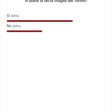
Vi piace la terza maglia del Torino?
Sì
(65%)
No
(35%)