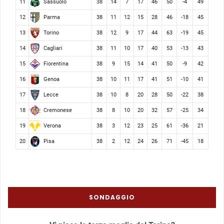
Sassuolo
11
38
14
7
17
46
50
-4
49
Parma
12
38
11
12
15
28
46
-18
45
Torino
13
38
12
9
17
44
63
-19
45
Cagliari
14
38
11
10
17
40
53
-13
43
Fiorentina
15
38
9
15
14
41
50
-9
42
Genoa
16
38
10
11
17
41
51
-10
41
Lecce
17
38
10
8
20
28
50
-22
38
Cremonese
18
38
8
10
20
32
57
-25
34
Verona
19
38
3
12
23
25
61
-36
21
Pisa
20
38
2
12
24
26
71
-45
18
SONDAGGIO