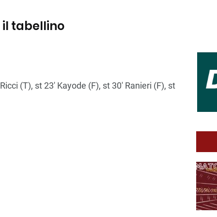
il tabellino
′ Ricci (T), st 23′ Kayode (F), st 30′ Ranieri (F), st