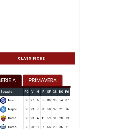
CLASSIFICHE
SERIE A
PRIMAVERA
Squadra
PG
V
N
P
GF
GS
DG
Pti
Inter
38
27
6
5
89
35
54
87
Napoli
38
23
7
8
58
37
21
76
Roma
38
23
4
11
59
31
28
73
Como
38
20
11
7
65
29
36
71