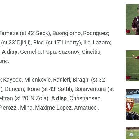
Tameze (st 42′ Seck), Buongiorno, Rodriguez;
t 33′ Djidji), Ricci (st 17′ Linetty), Ilic, Lazaro;
.
A disp.
Gemello, Popa, Sazonov, Gineitis,
uric.
; Kayode, Milenkovic, Ranieri, Biraghi (st 32′
), Duncan; Ikoné (st 43′ Sottil), Bonaventura (st
tran (st 20′ N’Zola).
A disp
. Christiansen,
Pierozzi, Mina, Maxime Lopez, Amatucci,