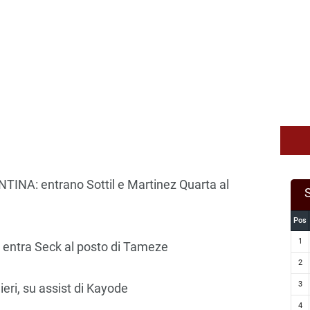
INA: entrano Sottil e Martinez Quarta al
Pos
1
entra Seck al posto di Tameze
2
3
ieri, su assist di Kayode
4