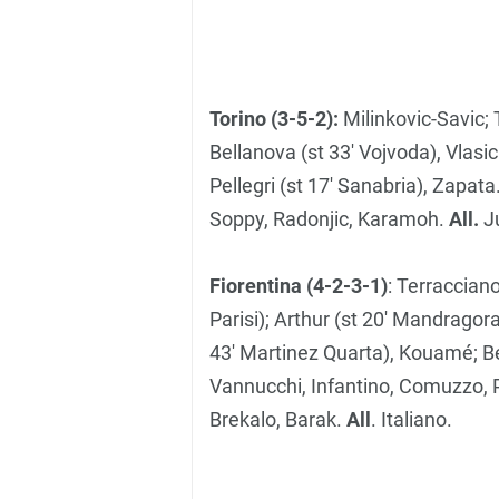
Torino (3-5-2):
Milinkovic-Savic; 
Bellanova (st 33′ Vojvoda), Vlasic (s
Pellegri (st 17′ Sanabria), Zapata
Soppy, Radonjic, Karamoh.
All.
J
Fiorentina (4-2-3-1)
: Terracciano
Parisi); Arthur (st 20′ Mandragora
43′ Martinez Quarta), Kouamé; Bel
Vannucchi, Infantino, Comuzzo, 
Brekalo, Barak.
All
. Italiano.