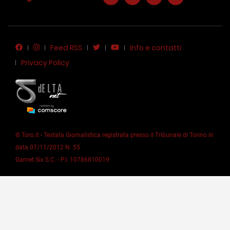
Feed RSS
Info e contatti
Privacy Policy
© Toro.it - Testata Giornalistica registrata presso il Tribunale di Torino in
data 07/11/2012 N. 55
Garnet Six S.C. - P.I. 10786810019