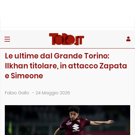
»
»
»
Home
Toro
Partite
Le ultime dal Grande Torino: Ilkhan titolare, in attacco Zap…
PARTITE
Le ultime dal Grande Torino:
Ilkhan titolare, in attacco Zapata
e Simeone
Fabio Gallo
-
24 Maggio 2026