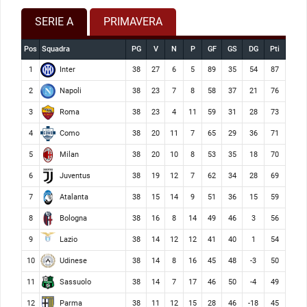
SERIE A
PRIMAVERA
Pos
Squadra
PG
V
N
P
GF
GS
DG
Pti
Inter
1
38
27
6
5
89
35
54
87
Napoli
2
38
23
7
8
58
37
21
76
Roma
3
38
23
4
11
59
31
28
73
Como
4
38
20
11
7
65
29
36
71
Milan
5
38
20
10
8
53
35
18
70
Juventus
6
38
19
12
7
62
34
28
69
Atalanta
7
38
15
14
9
51
36
15
59
Bologna
8
38
16
8
14
49
46
3
56
Lazio
9
38
14
12
12
41
40
1
54
Udinese
10
38
14
8
16
45
48
-3
50
Sassuolo
11
38
14
7
17
46
50
-4
49
Parma
12
38
11
12
15
28
46
-18
45