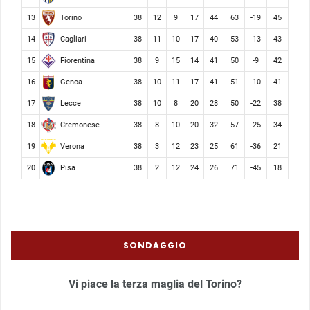
Torino
13
38
12
9
17
44
63
-19
45
Cagliari
14
38
11
10
17
40
53
-13
43
Fiorentina
15
38
9
15
14
41
50
-9
42
Genoa
16
38
10
11
17
41
51
-10
41
Lecce
17
38
10
8
20
28
50
-22
38
Cremonese
18
38
8
10
20
32
57
-25
34
Verona
19
38
3
12
23
25
61
-36
21
Pisa
20
38
2
12
24
26
71
-45
18
SONDAGGIO
Vi piace la terza maglia del Torino?