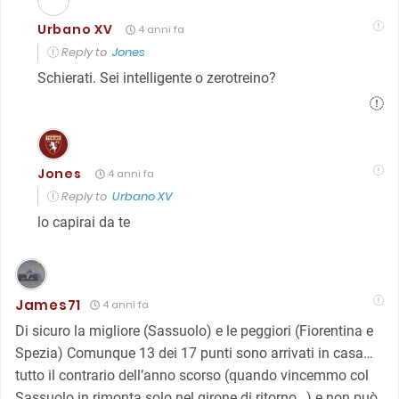
Urbano XV
4 anni fa
Reply to
Jones
Schierati. Sei intelligente o zerotreino?
Jones
4 anni fa
Reply to
Urbano XV
lo capirai da te
James71
4 anni fa
Di sicuro la migliore (Sassuolo) e le peggiori (Fiorentina e
Spezia) Comunque 13 dei 17 punti sono arrivati in casa…
tutto il contrario dell’anno scorso (quando vincemmo col
Sassuolo in rimonta solo nel girone di ritorno…) e non può