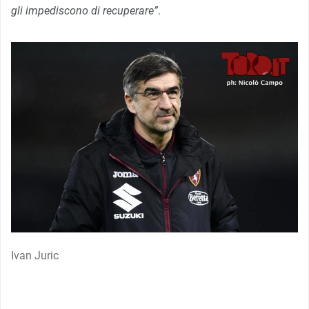
gli impediscono di recuperare”
.
Ivan Juric