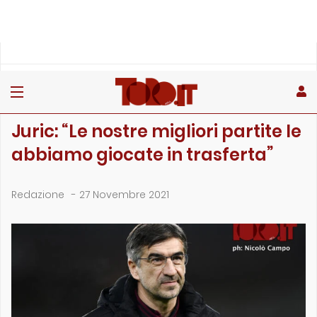
»
»
»
Home
Toro
Partite
Juric: “Le nostre migliori partite le abbiamo giocate …
PARTITE
Juric: “Le nostre migliori partite le
abbiamo giocate in trasferta”
Redazione
-
27 Novembre 2021