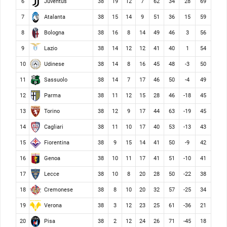
Juventus
6
38
19
12
7
62
34
28
69
Atalanta
7
38
15
14
9
51
36
15
59
Bologna
8
38
16
8
14
49
46
3
56
Lazio
9
38
14
12
12
41
40
1
54
Udinese
10
38
14
8
16
45
48
-3
50
Sassuolo
11
38
14
7
17
46
50
-4
49
Parma
12
38
11
12
15
28
46
-18
45
Torino
13
38
12
9
17
44
63
-19
45
Cagliari
14
38
11
10
17
40
53
-13
43
Fiorentina
15
38
9
15
14
41
50
-9
42
Genoa
16
38
10
11
17
41
51
-10
41
Lecce
17
38
10
8
20
28
50
-22
38
Cremonese
18
38
8
10
20
32
57
-25
34
Verona
19
38
3
12
23
25
61
-36
21
Pisa
20
38
2
12
24
26
71
-45
18