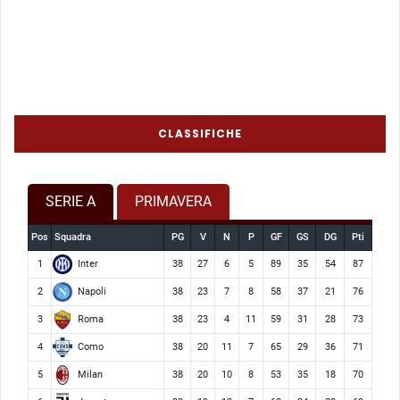
CLASSIFICHE
SERIE A
PRIMAVERA
Pos
Squadra
PG
V
N
P
GF
GS
DG
Pti
Inter
1
38
27
6
5
89
35
54
87
Napoli
2
38
23
7
8
58
37
21
76
Roma
3
38
23
4
11
59
31
28
73
Como
4
38
20
11
7
65
29
36
71
Milan
5
38
20
10
8
53
35
18
70