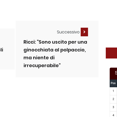
Successivo
Ricci: “Sono uscito per una
li
ginocchiata al polpaccio,
ma niente di
irrecuperabile”
Pos
1
2
3
4