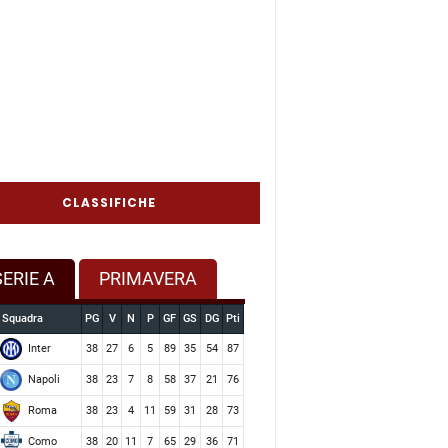
CLASSIFICHE
SERIE A
PRIMAVERA
Squadra
PG
V
N
P
GF
GS
DG
Pti
Inter
38
27
6
5
89
35
54
87
Napoli
38
23
7
8
58
37
21
76
Roma
38
23
4
11
59
31
28
73
Como
38
20
11
7
65
29
36
71