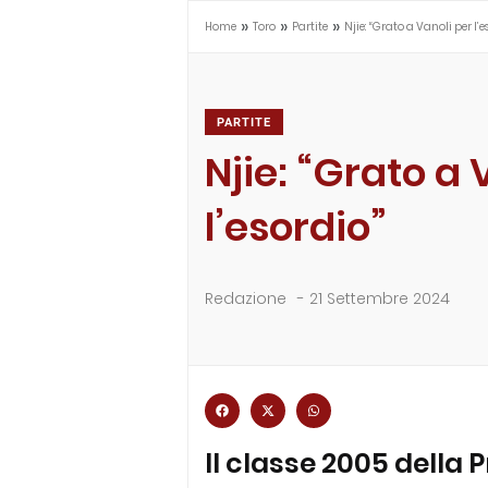
»
»
»
Home
Toro
Partite
Njie: “Grato a Vanoli per l’e
PARTITE
Njie: “Grato a 
l’esordio”
Redazione
-
21 Settembre 2024
Il classe 2005 della