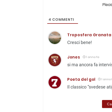
Plea
4
COMMENTI
Troposfera Granata
Cresci bene!
Jones
1 anno fa
si ma ancora fa intervi
Poeta del gol
1 anno 
Il classico “svedese ati
Ca