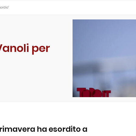
sordio”
Vanoli per
 Primavera ha esordito a