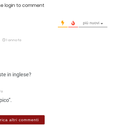
se login to comment
più nuovi
1 anno fa
ste in inglese?
fa
pico”.
rica altri commenti