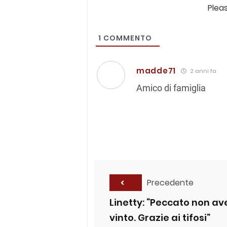
Plea
1
COMMENTO
madde71
2 anni fa
Amico di famiglia
Precedente
Linetty: “Peccato non av
vinto. Grazie ai tifosi”