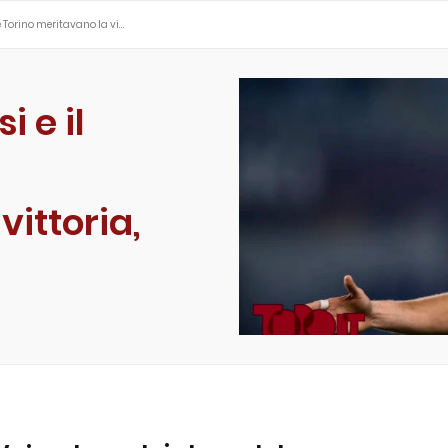
de Torino meritavano la vi…
i e il
vittoria,