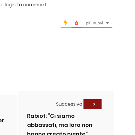
se login to comment
più nuovi
Successivo
Rabiot: “Ci siamo
er
abbassati, ma loro non
hanno creato niente”