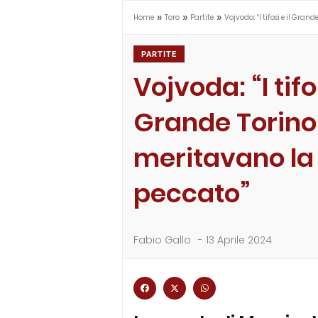
»
»
»
Home
Toro
Partite
Vojvoda: “I tifosi e il Gran
PARTITE
Vojvoda: “I tifos
Grande Torino
meritavano la 
peccato”
Fabio Gallo
-
13 Aprile 2024