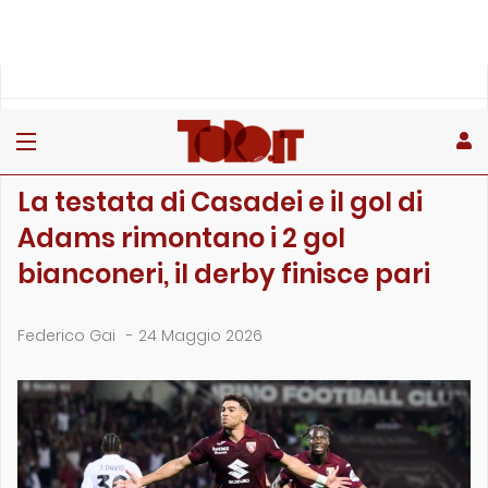
»
»
»
Home
Toro
Partite
La testata di Casadei e il gol di Adams rimontano i 2 gol bi…
PARTITE
La testata di Casadei e il gol di
Adams rimontano i 2 gol
bianconeri, il derby finisce pari
Federico Gai
-
24 Maggio 2026