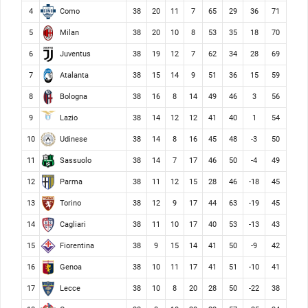
Como
4
38
20
11
7
65
29
36
71
Milan
5
38
20
10
8
53
35
18
70
Juventus
6
38
19
12
7
62
34
28
69
Atalanta
7
38
15
14
9
51
36
15
59
Bologna
8
38
16
8
14
49
46
3
56
Lazio
9
38
14
12
12
41
40
1
54
Udinese
10
38
14
8
16
45
48
-3
50
Sassuolo
11
38
14
7
17
46
50
-4
49
Parma
12
38
11
12
15
28
46
-18
45
Torino
13
38
12
9
17
44
63
-19
45
Cagliari
14
38
11
10
17
40
53
-13
43
Fiorentina
15
38
9
15
14
41
50
-9
42
Genoa
16
38
10
11
17
41
51
-10
41
Lecce
17
38
10
8
20
28
50
-22
38