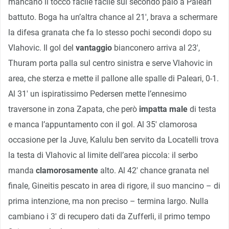
mancano il tocco facile facile sul secondo palo a Paleari
battuto. Boga ha un’altra chance al 21′, brava a schermare
la difesa granata che fa lo stesso pochi secondi dopo su
Vlahovic. Il gol del
vantaggio
bianconero arriva al 23′,
Thuram porta palla sul centro sinistra e serve Vlahovic in
area, che sterza e mette il pallone alle spalle di Paleari, 0-1.
Al 31′ un ispiratissimo Pedersen mette l’ennesimo
traversone in zona Zapata, che però
impatta male
di testa
e manca l’appuntamento con il gol. Al 35′ clamorosa
occasione per la Juve, Kalulu ben servito da Locatelli trova
la testa di Vlahovic al limite dell’area piccola: il serbo
manda
clamorosamente
alto. Al 42′ chance granata nel
finale, Gineitis pescato in area di rigore, il suo mancino – di
prima intenzione, ma non preciso – termina largo. Nulla
cambiano i 3′ di recupero dati da Zufferli, il primo tempo