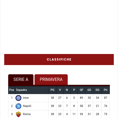
CLASSIFICHE
SERIE A
PRIMAVERA
Pos
Squadra
PG
V
N
P
GF
GS
DG
Pti
Inter
1
38
27
6
5
89
35
54
87
Napoli
2
38
23
7
8
58
37
21
76
Roma
3
38
23
4
11
59
31
28
73