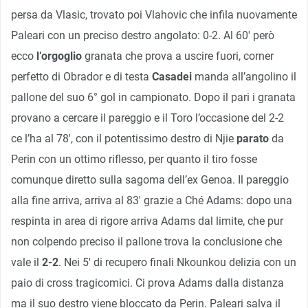
persa da Vlasic, trovato poi Vlahovic che infila nuovamente
Paleari con un preciso destro angolato: 0-2. Al 60′ però
ecco
l’orgoglio
granata che prova a uscire fuori, corner
perfetto di Obrador e di testa
Casadei
manda all’angolino il
pallone del suo 6° gol in campionato. Dopo il pari i granata
provano a cercare il pareggio e il Toro l’occasione del 2-2
ce l’ha al 78′, con il potentissimo destro di Njie
parato
da
Perin con un ottimo riflesso, per quanto il tiro fosse
comunque diretto sulla sagoma dell’ex Genoa. Il pareggio
alla fine arriva, arriva al 83′ grazie a Ché Adams: dopo una
respinta in area di rigore arriva Adams dal limite, che pur
non colpendo preciso il pallone trova la conclusione che
vale il
2-2
. Nei 5′ di recupero finali Nkounkou delizia con un
paio di cross tragicomici. Ci prova Adams dalla distanza
ma il suo destro viene bloccato da Perin. Paleari salva il