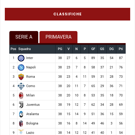
CLASSIFICHE
SERIE A
PRIMAVERA
Pos
Squadra
PG
V
N
P
GF
GS
DG
Pti
Inter
1
38
27
6
5
89
35
54
87
Napoli
2
38
23
7
8
58
37
21
76
Roma
3
38
23
4
11
59
31
28
73
Como
4
38
20
11
7
65
29
36
71
Milan
5
38
20
10
8
53
35
18
70
Juventus
6
38
19
12
7
62
34
28
69
Atalanta
7
38
15
14
9
51
36
15
59
Bologna
8
38
16
8
14
49
46
3
56
Lazio
9
38
14
12
12
41
40
1
54