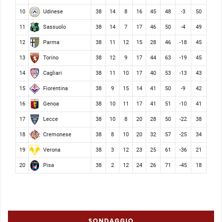
Udinese
10
38
14
8
16
45
48
-3
50
Sassuolo
11
38
14
7
17
46
50
-4
49
Parma
12
38
11
12
15
28
46
-18
45
Torino
13
38
12
9
17
44
63
-19
45
Cagliari
14
38
11
10
17
40
53
-13
43
Fiorentina
15
38
9
15
14
41
50
-9
42
Genoa
16
38
10
11
17
41
51
-10
41
Lecce
17
38
10
8
20
28
50
-22
38
Cremonese
18
38
8
10
20
32
57
-25
34
Verona
19
38
3
12
23
25
61
-36
21
Pisa
20
38
2
12
24
26
71
-45
18
SONDAGGIO