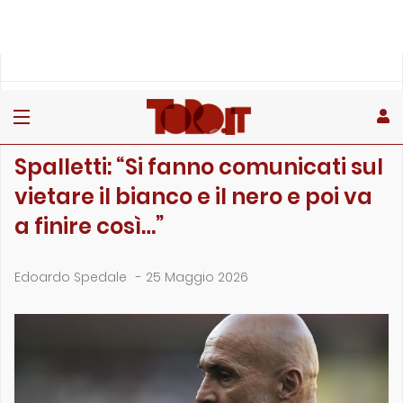
»
»
»
Home
Toro
Partite
Spalletti: “Si fanno comunicati sul vietare il bianco …
PARTITE
Spalletti: “Si fanno comunicati sul
vietare il bianco e il nero e poi va
a finire così…”
Edoardo Spedale
-
25 Maggio 2026