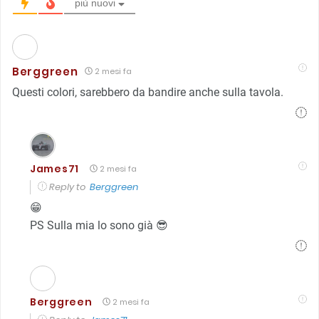
più nuovi
Berggreen
2 mesi fa
Questi colori, sarebbero da bandire anche sulla tavola.
James71
2 mesi fa
Reply to
Berggreen
😁
PS Sulla mia lo sono già 😎
Berggreen
2 mesi fa