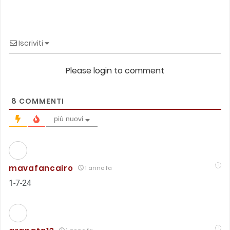
Iscriviti
Please login to comment
8
COMMENTI
più nuovi
mavafancairo
1 anno fa
1-7-24