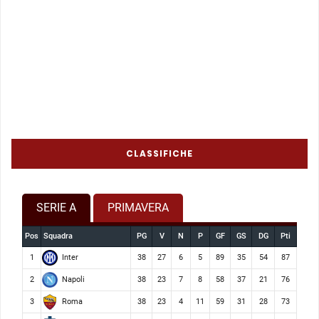
CLASSIFICHE
SERIE A
PRIMAVERA
Pos
Squadra
PG
V
N
P
GF
GS
DG
Pti
Inter
1
38
27
6
5
89
35
54
87
Napoli
2
38
23
7
8
58
37
21
76
Roma
3
38
23
4
11
59
31
28
73