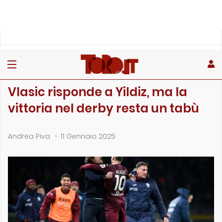
»
»
»
Home
Toro
Partite
Vlasic risponde a Yildiz, ma la vittoria nel derby resta un …
PARTITE
Vlasic risponde a Yildiz, ma la
vittoria nel derby resta un tabù
Andrea Piva
-
11 Gennaio 2025