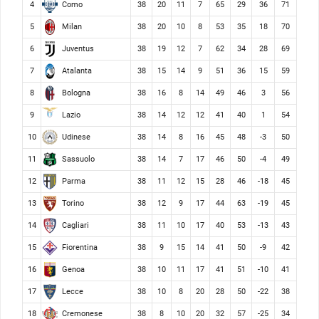
Como
4
38
20
11
7
65
29
36
71
Milan
5
38
20
10
8
53
35
18
70
Juventus
6
38
19
12
7
62
34
28
69
Atalanta
7
38
15
14
9
51
36
15
59
Bologna
8
38
16
8
14
49
46
3
56
Lazio
9
38
14
12
12
41
40
1
54
Udinese
10
38
14
8
16
45
48
-3
50
Sassuolo
11
38
14
7
17
46
50
-4
49
Parma
12
38
11
12
15
28
46
-18
45
Torino
13
38
12
9
17
44
63
-19
45
Cagliari
14
38
11
10
17
40
53
-13
43
Fiorentina
15
38
9
15
14
41
50
-9
42
Genoa
16
38
10
11
17
41
51
-10
41
Lecce
17
38
10
8
20
28
50
-22
38
Cremonese
18
38
8
10
20
32
57
-25
34