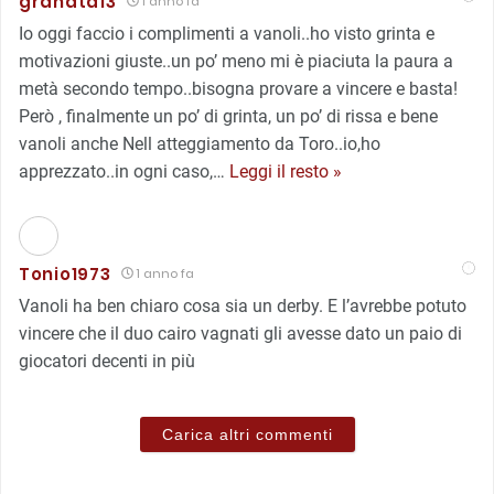
granata13
1 anno fa
Io oggi faccio i complimenti a vanoli..ho visto grinta e
motivazioni giuste..un po’ meno mi è piaciuta la paura a
metà secondo tempo..bisogna provare a vincere e basta!
Però , finalmente un po’ di grinta, un po’ di rissa e bene
vanoli anche Nell atteggiamento da Toro..io,ho
apprezzato..in ogni caso,
…
Leggi il resto »
Tonio1973
1 anno fa
Vanoli ha ben chiaro cosa sia un derby. E l’avrebbe potuto
vincere che il duo cairo vagnati gli avesse dato un paio di
giocatori decenti in più
Carica altri commenti