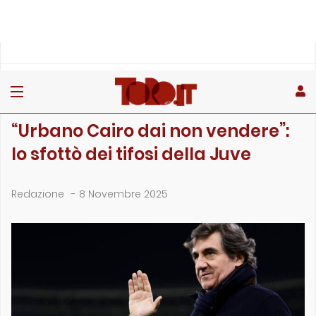
»
»
»
Home
Toro
Partite
“Urbano Cairo dai non vendere”: lo sfottò dei t…
PARTITE
“Urbano Cairo dai non vendere”:
lo sfottò dei tifosi della Juve
Redazione
-
8 Novembre 2025