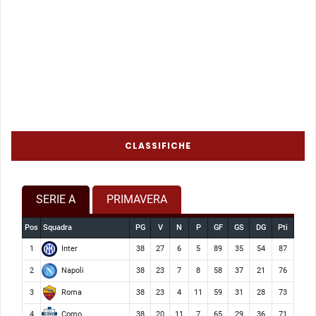
CLASSIFICHE
SERIE A
PRIMAVERA
Pos
Squadra
PG
V
N
P
GF
GS
DG
Pti
Inter
1
38
27
6
5
89
35
54
87
Napoli
2
38
23
7
8
58
37
21
76
Roma
3
38
23
4
11
59
31
28
73
Como
4
38
20
11
7
65
29
36
71