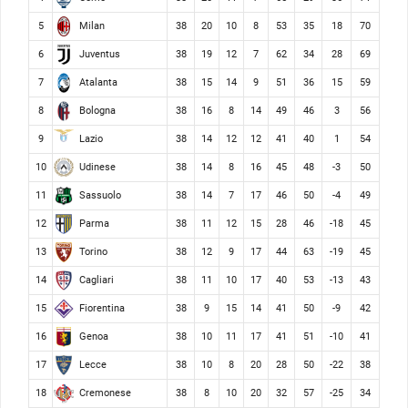
Milan
5
38
20
10
8
53
35
18
70
Juventus
6
38
19
12
7
62
34
28
69
Atalanta
7
38
15
14
9
51
36
15
59
Bologna
8
38
16
8
14
49
46
3
56
Lazio
9
38
14
12
12
41
40
1
54
Udinese
10
38
14
8
16
45
48
-3
50
Sassuolo
11
38
14
7
17
46
50
-4
49
Parma
12
38
11
12
15
28
46
-18
45
Torino
13
38
12
9
17
44
63
-19
45
Cagliari
14
38
11
10
17
40
53
-13
43
Fiorentina
15
38
9
15
14
41
50
-9
42
Genoa
16
38
10
11
17
41
51
-10
41
Lecce
17
38
10
8
20
28
50
-22
38
Cremonese
18
38
8
10
20
32
57
-25
34