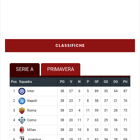
CLASSIFICHE
SERIE A
PRIMAVERA
Pos
Squadra
PG
V
N
P
GF
GS
DG
Pti
Inter
1
38
27
6
5
89
35
54
87
Napoli
2
38
23
7
8
58
37
21
76
Roma
3
38
23
4
11
59
31
28
73
Como
4
38
20
11
7
65
29
36
71
Milan
5
38
20
10
8
53
35
18
70
Juventus
6
38
19
12
7
62
34
28
69