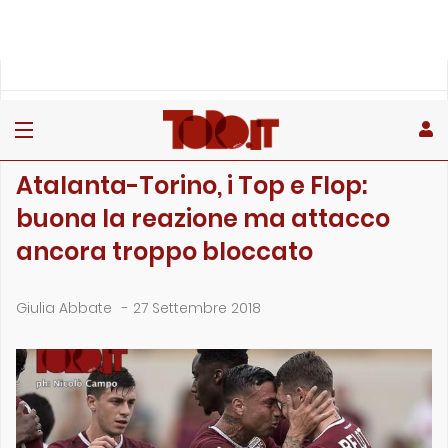
»
»
»
Home
Toro
Primo piano
Atalanta-Torino, i Top e Flop: buona la reazione ma attacco …
PRIMO PIANO
Atalanta-Torino, i Top e Flop:
buona la reazione ma attacco
ancora troppo bloccato
Giulia Abbate
-
27 Settembre 2018