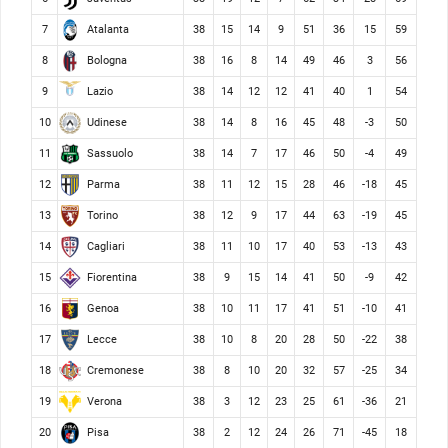
Atalanta
7
38
15
14
9
51
36
15
59
Bologna
8
38
16
8
14
49
46
3
56
Lazio
9
38
14
12
12
41
40
1
54
Udinese
10
38
14
8
16
45
48
-3
50
Sassuolo
11
38
14
7
17
46
50
-4
49
Parma
12
38
11
12
15
28
46
-18
45
Torino
13
38
12
9
17
44
63
-19
45
Cagliari
14
38
11
10
17
40
53
-13
43
Fiorentina
15
38
9
15
14
41
50
-9
42
Genoa
16
38
10
11
17
41
51
-10
41
Lecce
17
38
10
8
20
28
50
-22
38
Cremonese
18
38
8
10
20
32
57
-25
34
Verona
19
38
3
12
23
25
61
-36
21
Pisa
20
38
2
12
24
26
71
-45
18