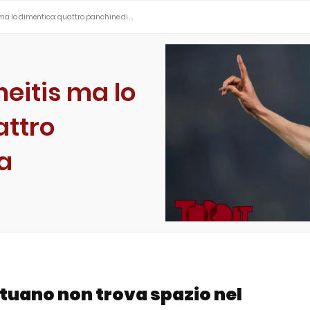
 ma lo dimentica: quattro panchine di …
neitis ma lo
attro
la
ituano non trova spazio nel