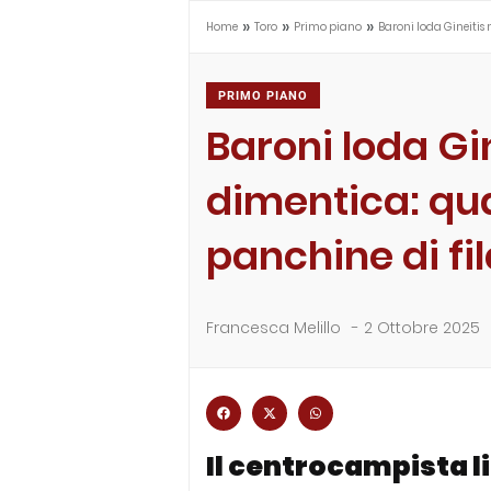
»
»
»
Home
Toro
Primo piano
Baroni loda Gineitis
PRIMO PIANO
Baroni loda Gi
dimentica: qu
panchine di fi
Francesca Melillo
-
2 Ottobre 2025
Il centrocampista l