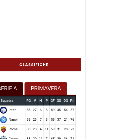
CLASSIFICHE
SERIE A
PRIMAVERA
Squadra
PG
V
N
P
GF
GS
DG
Pti
Inter
38
27
6
5
89
35
54
87
Napoli
38
23
7
8
58
37
21
76
Roma
38
23
4
11
59
31
28
73
Como
38
20
11
7
65
29
36
71