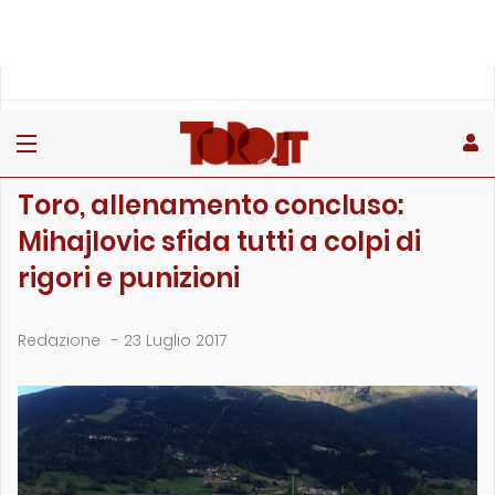
»
»
»
Home
Toro
Primo piano
Toro, allenamento concluso: Mihajlovic sfida tutti a colpi d…
PRIMO PIANO
Toro, allenamento concluso:
Mihajlovic sfida tutti a colpi di
rigori e punizioni
Redazione
-
23 Luglio 2017