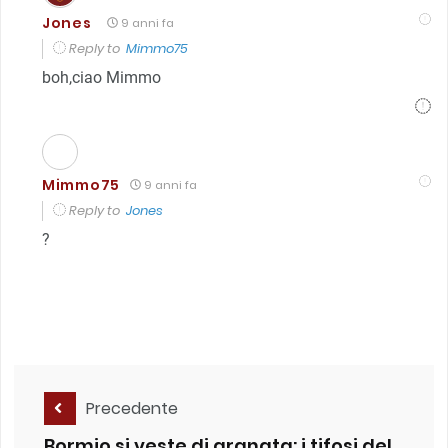
Jones
9 anni fa
Reply to
Mimmo75
boh,ciao Mimmo
Mimmo75
9 anni fa
Reply to
Jones
?
Precedente
Bormio si veste di granata: i tifosi del