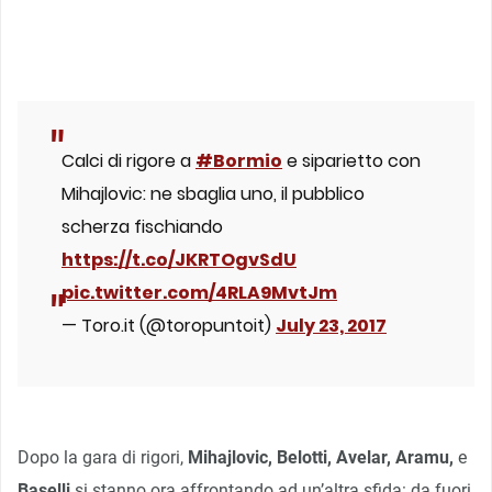
Calci di rigore a
#Bormio
e siparietto con
Mihajlovic: ne sbaglia uno, il pubblico
scherza fischiando
https://t.co/JKRTOgvSdU
pic.twitter.com/4RLA9MvtJm
— Toro.it (@toropuntoit)
July 23, 2017
Dopo la gara di rigori,
Mihajlovic,
Belotti, Avelar, Aramu,
e
Baselli
si stanno ora affrontando ad un’altra sfida: da fuori