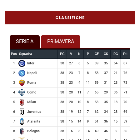
CLASSIFICHE
SERIE A
PRIMAVERA
Pos
Squadra
PG
V
N
P
GF
GS
DG
Pti
Inter
1
38
27
6
5
89
35
54
87
Napoli
2
38
23
7
8
58
37
21
76
Roma
3
38
23
4
11
59
31
28
73
Como
4
38
20
11
7
65
29
36
71
Milan
5
38
20
10
8
53
35
18
70
Juventus
6
38
19
12
7
62
34
28
69
Atalanta
7
38
15
14
9
51
36
15
59
Bologna
8
38
16
8
14
49
46
3
56