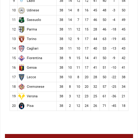
Lazio
9
38
14
12
12
41
40
1
54
Udinese
10
38
14
8
16
45
48
-3
50
Sassuolo
11
38
14
7
17
46
50
-4
49
Parma
12
38
11
12
15
28
46
-18
45
Torino
13
38
12
9
17
44
63
-19
45
Cagliari
14
38
11
10
17
40
53
-13
43
Fiorentina
15
38
9
15
14
41
50
-9
42
Genoa
16
38
10
11
17
41
51
-10
41
Lecce
17
38
10
8
20
28
50
-22
38
Cremonese
18
38
8
10
20
32
57
-25
34
Verona
19
38
3
12
23
25
61
-36
21
Pisa
20
38
2
12
24
26
71
-45
18