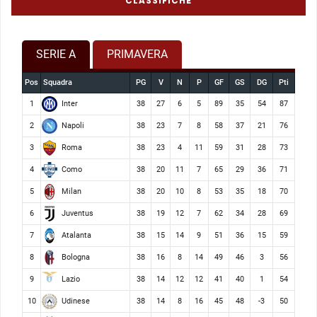
CLASSIFICHE
SERIE A
PRIMAVERA
Pos
Squadra
PG
V
N
P
GF
GS
DG
Pti
Inter
1
38
27
6
5
89
35
54
87
Napoli
2
38
23
7
8
58
37
21
76
Roma
3
38
23
4
11
59
31
28
73
Como
4
38
20
11
7
65
29
36
71
Milan
5
38
20
10
8
53
35
18
70
Juventus
6
38
19
12
7
62
34
28
69
Atalanta
7
38
15
14
9
51
36
15
59
Bologna
8
38
16
8
14
49
46
3
56
Lazio
9
38
14
12
12
41
40
1
54
Udinese
10
38
14
8
16
45
48
-3
50