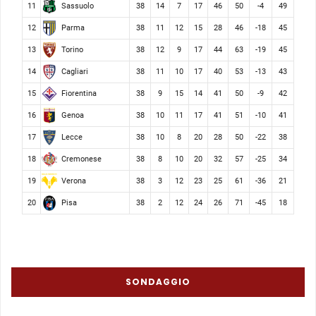
Sassuolo
11
38
14
7
17
46
50
-4
49
Parma
12
38
11
12
15
28
46
-18
45
Torino
13
38
12
9
17
44
63
-19
45
Cagliari
14
38
11
10
17
40
53
-13
43
Fiorentina
15
38
9
15
14
41
50
-9
42
Genoa
16
38
10
11
17
41
51
-10
41
Lecce
17
38
10
8
20
28
50
-22
38
Cremonese
18
38
8
10
20
32
57
-25
34
Verona
19
38
3
12
23
25
61
-36
21
Pisa
20
38
2
12
24
26
71
-45
18
SONDAGGIO