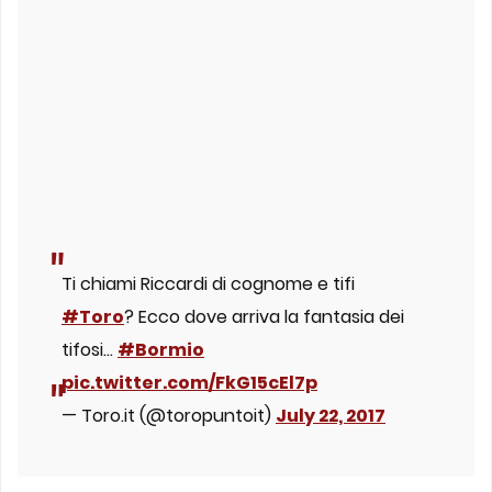
Ti chiami Riccardi di cognome e tifi
#Toro
? Ecco dove arriva la fantasia dei
tifosi…
#Bormio
pic.twitter.com/FkG15cEl7p
— Toro.it (@toropuntoit)
July 22, 2017