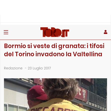
»
»
»
Home
Toro
Primo piano
Bormio si veste di granata: i tifosi del Torino invadono la …
PRIMO PIANO
Bormio si veste di granata: i tifosi
del Torino invadono la Valtellina
Redazione
-
23 Luglio 2017