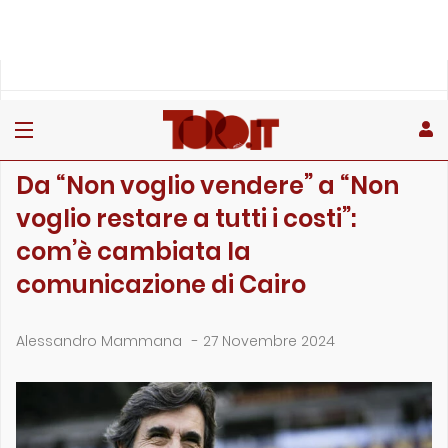
»
»
»
Home
Toro
Primo piano
Da “Non voglio vendere” a “Non voglio rest…
PRIMO PIANO
Da “Non voglio vendere” a “Non
voglio restare a tutti i costi”:
com’è cambiata la
comunicazione di Cairo
Alessandro Mammana
-
27 Novembre 2024