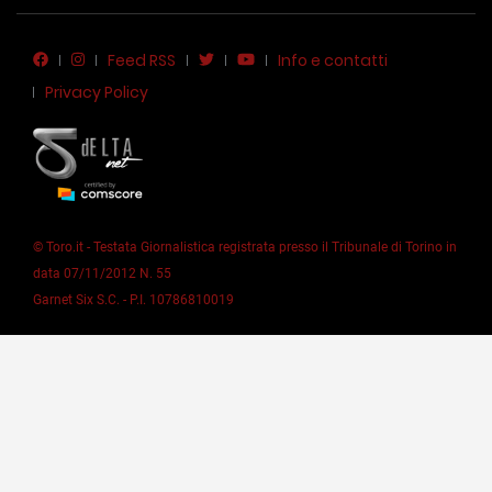
Feed RSS
Info e contatti
Privacy Policy
© Toro.it - Testata Giornalistica registrata presso il Tribunale di Torino in
data 07/11/2012 N. 55
Garnet Six S.C. - P.I. 10786810019