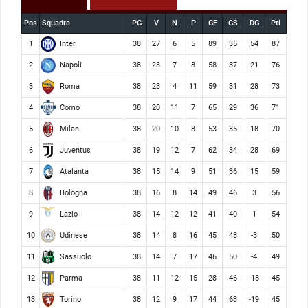
Pos
Squadra
PG
V
N
P
GF
GS
DG
Pti
Inter
1
38
27
6
5
89
35
54
87
Napoli
2
38
23
7
8
58
37
21
76
Roma
3
38
23
4
11
59
31
28
73
Como
4
38
20
11
7
65
29
36
71
Milan
5
38
20
10
8
53
35
18
70
Juventus
6
38
19
12
7
62
34
28
69
Atalanta
7
38
15
14
9
51
36
15
59
Bologna
8
38
16
8
14
49
46
3
56
Lazio
9
38
14
12
12
41
40
1
54
Udinese
10
38
14
8
16
45
48
-3
50
Sassuolo
11
38
14
7
17
46
50
-4
49
Parma
12
38
11
12
15
28
46
-18
45
Torino
13
38
12
9
17
44
63
-19
45