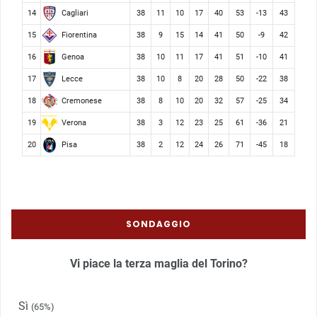
Cagliari
14
38
11
10
17
40
53
-13
43
Fiorentina
15
38
9
15
14
41
50
-9
42
Genoa
16
38
10
11
17
41
51
-10
41
Lecce
17
38
10
8
20
28
50
-22
38
Cremonese
18
38
8
10
20
32
57
-25
34
Verona
19
38
3
12
23
25
61
-36
21
Pisa
20
38
2
12
24
26
71
-45
18
SONDAGGIO
Vi piace la terza maglia del Torino?
Sì
(65%)