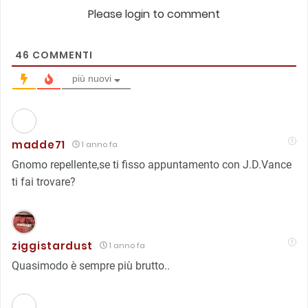
Please login to comment
46
COMMENTI
più nuovi
madde71
1 anno fa
Gnomo repellente,se ti fisso appuntamento con J.D.Vance
ti fai trovare?
ziggistardust
1 anno fa
Quasimodo è sempre più brutto..