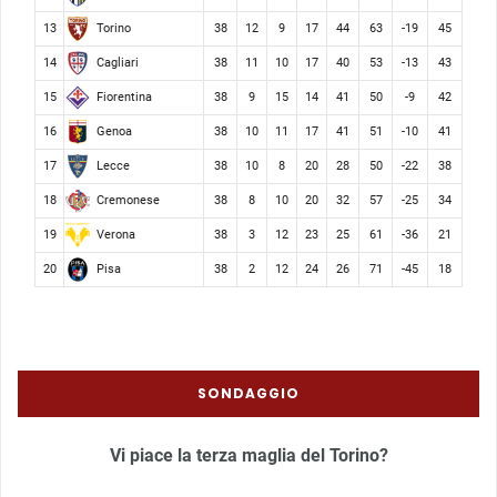
Torino
13
38
12
9
17
44
63
-19
45
Cagliari
14
38
11
10
17
40
53
-13
43
Fiorentina
15
38
9
15
14
41
50
-9
42
Genoa
16
38
10
11
17
41
51
-10
41
Lecce
17
38
10
8
20
28
50
-22
38
Cremonese
18
38
8
10
20
32
57
-25
34
Verona
19
38
3
12
23
25
61
-36
21
Pisa
20
38
2
12
24
26
71
-45
18
SONDAGGIO
Vi piace la terza maglia del Torino?