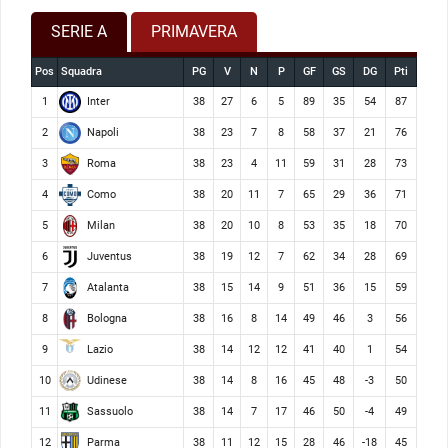
SERIE A
PRIMAVERA
Pos
Squadra
PG
V
N
P
GF
GS
DG
Pti
Inter
1
38
27
6
5
89
35
54
87
Napoli
2
38
23
7
8
58
37
21
76
Roma
3
38
23
4
11
59
31
28
73
Como
4
38
20
11
7
65
29
36
71
Milan
5
38
20
10
8
53
35
18
70
Juventus
6
38
19
12
7
62
34
28
69
Atalanta
7
38
15
14
9
51
36
15
59
Bologna
8
38
16
8
14
49
46
3
56
Lazio
9
38
14
12
12
41
40
1
54
Udinese
10
38
14
8
16
45
48
-3
50
Sassuolo
11
38
14
7
17
46
50
-4
49
Parma
12
38
11
12
15
28
46
-18
45