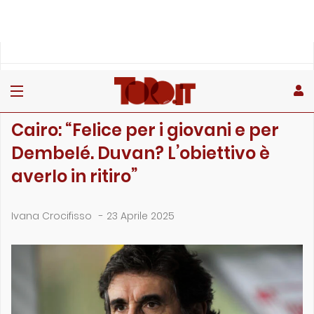
»
»
»
Home
Toro
Primo piano
Cairo: “Felice per i giovani e per Dembelé. Duvan? L&…
PRIMO PIANO
Cairo: “Felice per i giovani e per
Dembelé. Duvan? L’obiettivo è
averlo in ritiro”
Ivana Crocifisso
-
23 Aprile 2025