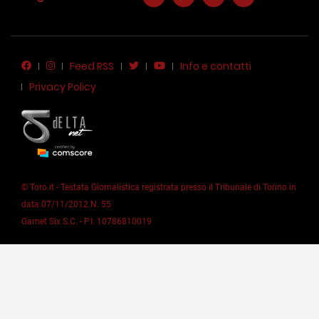
Feed RSS
Info e contatti
Privacy Policy
© Toro.it - Testata Giornalistica registrata presso il Tribunale di Torino in
data 07/11/2012 N. 55
Garnet Six S.C. - P.I. 10786810019