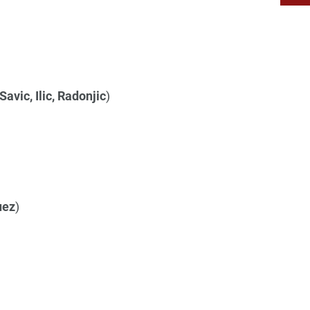
avic, Ilic, Radonjic
)
uez
)