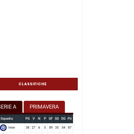
CLASSIFICHE
SERIE A
PRIMAVERA
Squadra
PG
V
N
P
GF
GS
DG
Pti
Inter
38
27
6
5
89
35
54
87