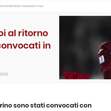
itorno di Sanabria: i convocati in naz…
i al ritorno
convocati in
 2023
orino sono stati convocati con