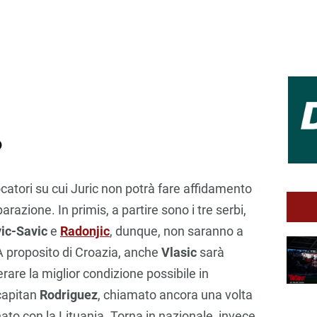
o
ocatori su cui Juric non potrà fare affidamento
azione. In primis, a partire sono i tre serbi,
ic-Savic
e
Radonjic
, dunque, non saranno a
A proposito di Croazia, anche
Vlasic
sarà
erare la miglior condizione possibile in
capitan
Rodriguez
, chiamato ancora una volta
ato con la Lituania. Torna in nazionale, invece,