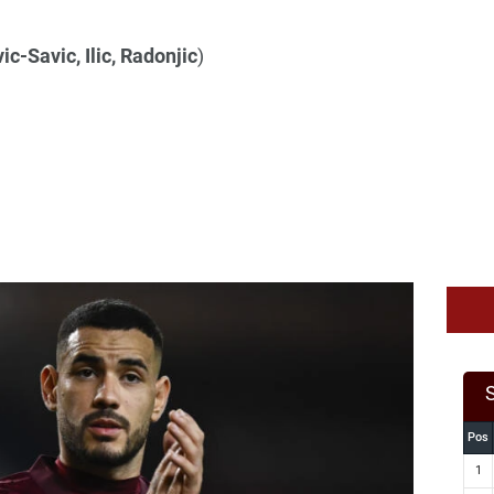
ic-Savic, Ilic, Radonjic
)
Pos
1