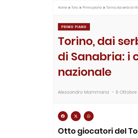
»
»
»
Home
Toro
Primo piano
Torino, dai serbi al r
PRIMO PIANO
Torino, dai serb
di Sanabria: i 
nazionale
Alessandro Mammana
-
9 Ottobre
Otto giocatori del T