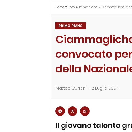
»
»
»
Home
Toro
Primo piano
Ciammaglichella con
PRIMO PIANO
Ciammagliche
convocato per
della Nazional
Matteo Curreri
-
2 Luglio 2024
Il giovane talento gra