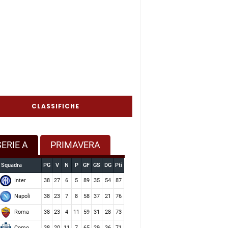
CLASSIFICHE
SERIE A
PRIMAVERA
Squadra
PG
V
N
P
GF
GS
DG
Pti
Inter
38
27
6
5
89
35
54
87
Napoli
38
23
7
8
58
37
21
76
Roma
38
23
4
11
59
31
28
73
Como
38
20
11
7
65
29
36
71