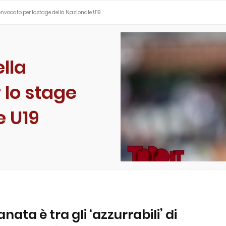
vocato per lo stage della Nazionale U19
lla
 lo stage
e U19
nata è tra gli ‘azzurrabili’ di