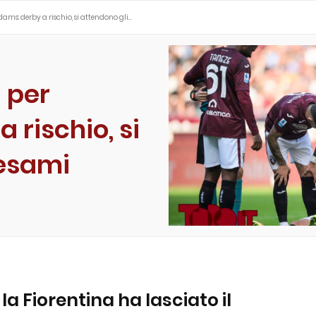
dams: derby a rischio, si attendono gli…
a per
 rischio, si
 esami
a Fiorentina ha lasciato il