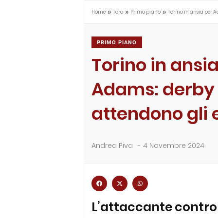
»
»
»
Home
Toro
Primo piano
Torino in ansia per A
PRIMO PIANO
Torino in ansi
Adams: derby a
attendono gli
Andrea Piva
-
4 Novembre 2024
L’attaccante contro l