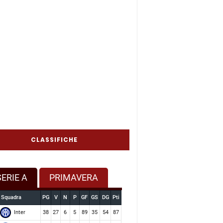
CLASSIFICHE
SERIE A
PRIMAVERA
Squadra
PG
V
N
P
GF
GS
DG
Pti
Inter
38
27
6
5
89
35
54
87