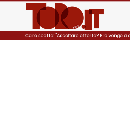
Cairo sbotta: "Ascoltare offerte? E lo vengo a d
EGGI ANCHE: