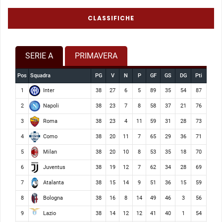
CLASSIFICHE
SERIE A
PRIMAVERA
Pos
Squadra
PG
V
N
P
GF
GS
DG
Pti
Inter
1
38
27
6
5
89
35
54
87
Napoli
2
38
23
7
8
58
37
21
76
Roma
3
38
23
4
11
59
31
28
73
Como
4
38
20
11
7
65
29
36
71
Milan
5
38
20
10
8
53
35
18
70
Juventus
6
38
19
12
7
62
34
28
69
Atalanta
7
38
15
14
9
51
36
15
59
Bologna
8
38
16
8
14
49
46
3
56
Lazio
9
38
14
12
12
41
40
1
54