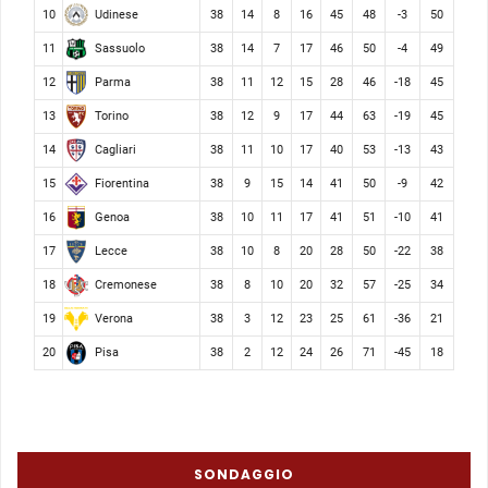
Udinese
10
38
14
8
16
45
48
-3
50
Sassuolo
11
38
14
7
17
46
50
-4
49
Parma
12
38
11
12
15
28
46
-18
45
Torino
13
38
12
9
17
44
63
-19
45
Cagliari
14
38
11
10
17
40
53
-13
43
Fiorentina
15
38
9
15
14
41
50
-9
42
Genoa
16
38
10
11
17
41
51
-10
41
Lecce
17
38
10
8
20
28
50
-22
38
Cremonese
18
38
8
10
20
32
57
-25
34
Verona
19
38
3
12
23
25
61
-36
21
Pisa
20
38
2
12
24
26
71
-45
18
SONDAGGIO