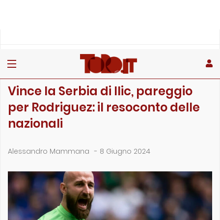
»
»
»
Home
Toro
Primo piano
Vince la Serbia di Ilic, pareggio per Rodriguez: il resocont…
PRIMO PIANO
Vince la Serbia di Ilic, pareggio
per Rodriguez: il resoconto delle
nazionali
Alessandro Mammana
-
8 Giugno 2024