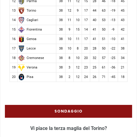
Parma
12
38
11
12
15
28
46
-18
45
Torino
13
38
12
9
17
44
63
-19
45
Cagliari
14
38
11
10
17
40
53
-13
43
Fiorentina
15
38
9
15
14
41
50
-9
42
Genoa
16
38
10
11
17
41
51
-10
41
Lecce
17
38
10
8
20
28
50
-22
38
Cremonese
18
38
8
10
20
32
57
-25
34
Verona
19
38
3
12
23
25
61
-36
21
Pisa
20
38
2
12
24
26
71
-45
18
SONDAGGIO
Vi piace la terza maglia del Torino?