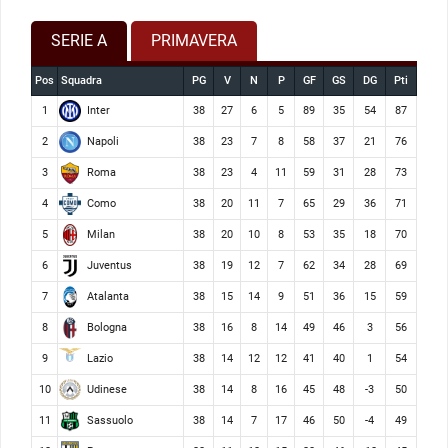
SERIE A
PRIMAVERA
Pos
Squadra
PG
V
N
P
GF
GS
DG
Pti
Inter
1
38
27
6
5
89
35
54
87
Napoli
2
38
23
7
8
58
37
21
76
Roma
3
38
23
4
11
59
31
28
73
Como
4
38
20
11
7
65
29
36
71
Milan
5
38
20
10
8
53
35
18
70
Juventus
6
38
19
12
7
62
34
28
69
Atalanta
7
38
15
14
9
51
36
15
59
Bologna
8
38
16
8
14
49
46
3
56
Lazio
9
38
14
12
12
41
40
1
54
Udinese
10
38
14
8
16
45
48
-3
50
Sassuolo
11
38
14
7
17
46
50
-4
49