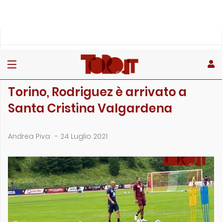
»
»
»
Home
Toro
Primo piano
Torino, Rodriguez è arrivato a Santa Cristina Valgardena
PRIMO PIANO
Torino, Rodriguez è arrivato a
Santa Cristina Valgardena
Andrea Piva
-
24 Luglio 2021