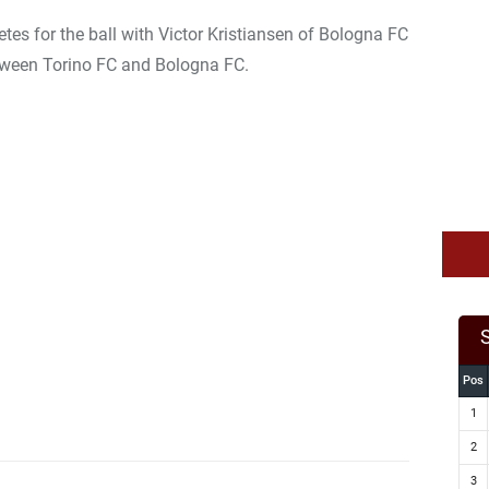
es for the ball with Victor Kristiansen of Bologna FC
etween Torino FC and Bologna FC.
Pos
1
2
3