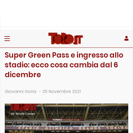
»
»
»
Home
Toro
Primo piano
Super Green Pass e ingresso allo stadio: ecco cosa cambia da…
PRIMO PIANO
Super Green Pass e ingresso allo
stadio: ecco cosa cambia dal 6
dicembre
Giovanni Goria
-
25 Novembre 2021