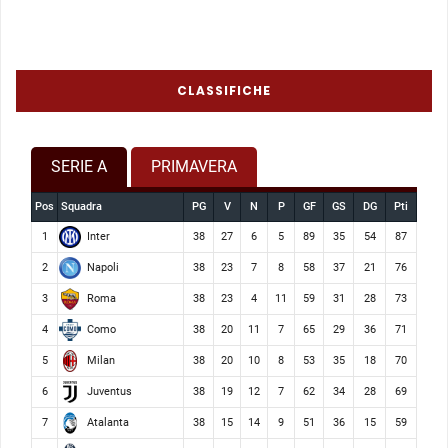
CLASSIFICHE
SERIE A
PRIMAVERA
Pos
Squadra
PG
V
N
P
GF
GS
DG
Pti
Inter
1
38
27
6
5
89
35
54
87
Napoli
2
38
23
7
8
58
37
21
76
Roma
3
38
23
4
11
59
31
28
73
Como
4
38
20
11
7
65
29
36
71
Milan
5
38
20
10
8
53
35
18
70
Juventus
6
38
19
12
7
62
34
28
69
Atalanta
7
38
15
14
9
51
36
15
59