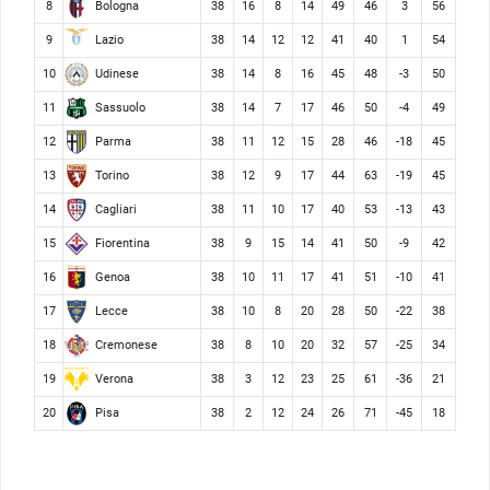
Bologna
8
38
16
8
14
49
46
3
56
Lazio
9
38
14
12
12
41
40
1
54
Udinese
10
38
14
8
16
45
48
-3
50
Sassuolo
11
38
14
7
17
46
50
-4
49
Parma
12
38
11
12
15
28
46
-18
45
Torino
13
38
12
9
17
44
63
-19
45
Cagliari
14
38
11
10
17
40
53
-13
43
Fiorentina
15
38
9
15
14
41
50
-9
42
Genoa
16
38
10
11
17
41
51
-10
41
Lecce
17
38
10
8
20
28
50
-22
38
Cremonese
18
38
8
10
20
32
57
-25
34
Verona
19
38
3
12
23
25
61
-36
21
Pisa
20
38
2
12
24
26
71
-45
18