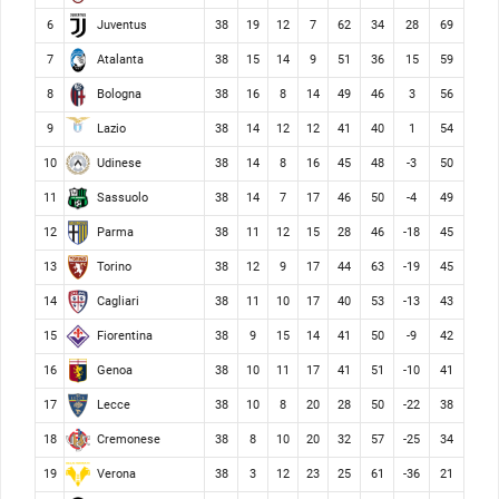
Juventus
6
38
19
12
7
62
34
28
69
Atalanta
7
38
15
14
9
51
36
15
59
Bologna
8
38
16
8
14
49
46
3
56
Lazio
9
38
14
12
12
41
40
1
54
Udinese
10
38
14
8
16
45
48
-3
50
Sassuolo
11
38
14
7
17
46
50
-4
49
Parma
12
38
11
12
15
28
46
-18
45
Torino
13
38
12
9
17
44
63
-19
45
Cagliari
14
38
11
10
17
40
53
-13
43
Fiorentina
15
38
9
15
14
41
50
-9
42
Genoa
16
38
10
11
17
41
51
-10
41
Lecce
17
38
10
8
20
28
50
-22
38
Cremonese
18
38
8
10
20
32
57
-25
34
Verona
19
38
3
12
23
25
61
-36
21