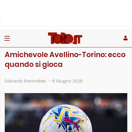
»
»
»
Home
Toro
Primo piano
Amichevole Avellino-Torino: ecco quando si gioca
PRIMO PIANO
Amichevole Avellino-Torino: ecco
quando si gioca
Edoardo Rotondale
-
6 Giugno 2026