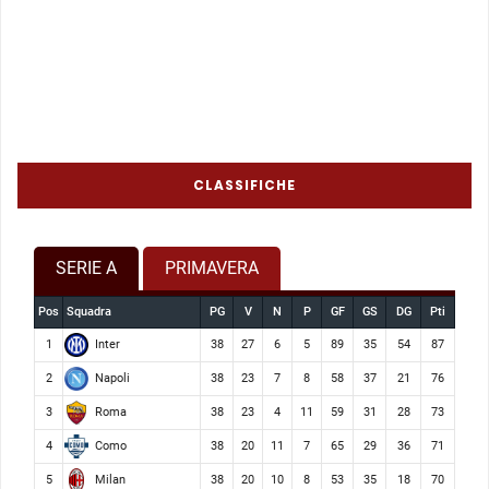
CLASSIFICHE
SERIE A
PRIMAVERA
Pos
Squadra
PG
V
N
P
GF
GS
DG
Pti
Inter
1
38
27
6
5
89
35
54
87
Napoli
2
38
23
7
8
58
37
21
76
Roma
3
38
23
4
11
59
31
28
73
Como
4
38
20
11
7
65
29
36
71
Milan
5
38
20
10
8
53
35
18
70