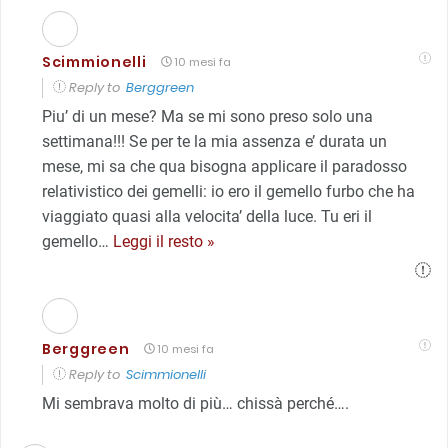
Scimmionelli
10 mesi fa
Reply to
Berggreen
Piu’ di un mese? Ma se mi sono preso solo una
settimana!!! Se per te la mia assenza e’ durata un
mese, mi sa che qua bisogna applicare il paradosso
relativistico dei gemelli: io ero il gemello furbo che ha
viaggiato quasi alla velocita’ della luce. Tu eri il
gemello
…
Leggi il resto »
Berggreen
10 mesi fa
Reply to
Scimmionelli
Mi sembrava molto di più… chissà perché….