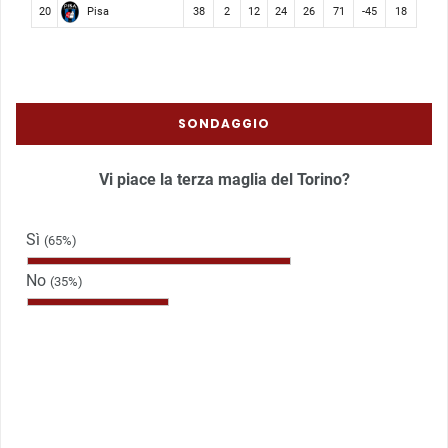
Pisa
20
38
2
12
24
26
71
-45
18
SONDAGGIO
Vi piace la terza maglia del Torino?
Sì
(65%)
No
(35%)