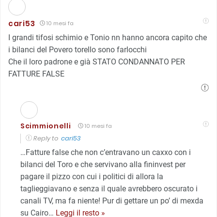
cari53
10 mesi fa
I grandi tifosi schimio e Tonio nn hanno ancora capito che
i bilanci del Povero torello sono farlocchi
Che il loro padrone e già STATO CONDANNATO PER
FATTURE FALSE
Scimmionelli
10 mesi fa
Reply to
cari53
…Fatture false che non c’entravano un caxxo con i
bilanci del Toro e che servivano alla fininvest per
pagare il pizzo con cui i politici di allora la
taglieggiavano e senza il quale avrebbero oscurato i
canali TV, ma fa niente! Pur di gettare un po’ di mexda
su Cairo
…
Leggi il resto »