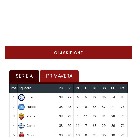
CLASSIFICHE
SERIE A
PRIMAVERA
Pos
Squadra
PG
V
N
P
GF
GS
DG
Pti
Inter
1
38
27
6
5
89
35
54
87
Napoli
2
38
23
7
8
58
37
21
76
Roma
3
38
23
4
11
59
31
28
73
Como
4
38
20
11
7
65
29
36
71
Milan
5
38
20
10
8
53
35
18
70