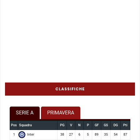
CLASSIFICHE
SERIE A
PRIMAVERA
Pos
Squadra
PG
V
N
P
GF
GS
DG
Pti
Inter
1
38
27
6
5
89
35
54
87