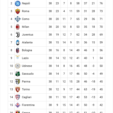
Napoli
2
38
23
7
8
58
37
21
76
Roma
3
38
23
4
11
59
31
28
73
Como
4
38
20
11
7
65
29
36
71
Milan
5
38
20
10
8
53
35
18
70
Juventus
6
38
19
12
7
62
34
28
69
Atalanta
7
38
15
14
9
51
36
15
59
Bologna
8
38
16
8
14
49
46
3
56
Lazio
9
38
14
12
12
41
40
1
54
Udinese
10
38
14
8
16
45
48
-3
50
Sassuolo
11
38
14
7
17
46
50
-4
49
Parma
12
38
11
12
15
28
46
-18
45
Torino
13
38
12
9
17
44
63
-19
45
Cagliari
14
38
11
10
17
40
53
-13
43
Fiorentina
15
38
9
15
14
41
50
-9
42
Genoa
16
38
10
11
17
41
51
-10
41