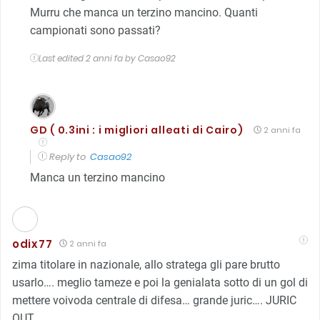
Murru che manca un terzino mancino. Quanti
campionati sono passati?
Last edited 2 anni fa by Casao92
GD ( 0.3ini : i migliori alleati di Cairo)
2 anni fa
Reply to
Casao92
Manca un terzino mancino
odix77
2 anni fa
zima titolare in nazionale, allo stratega gli pare brutto
usarlo…. meglio tameze e poi la genialata sotto di un gol di
mettere voivoda centrale di difesa… grande juric…. JURIC
OUT