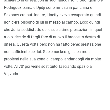
schierato in difesa, con al suo fianco i soliti Buongiorno e
Rodriguez. Zima e Djidji sono rimasti in panchina e
Sazonov era out. Inoltre, Linetty aveva recuperato quindi
non c’era bisogno di lui in mezzo al campo. Ecco quindi
che Juric, soddisfatto delle sue ultime prestazioni in quel
ruolo, decide di fargli fare di nuovo il braccetto destro di
difesa. Questa volta però non ha fatto bene: prestazione
non sufficiente per lui. Saelemaekers gli crea molti
problemi nella sua zona di campo, andandogli via molte
volte. Al 70′ poi viene sostituito, lasciando spazio a
Vojvoda.