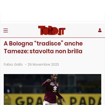
»
»
»
Home
Toro
Primo piano
A Bologna “tradisce” anche Tameze: stavolta non …
PRIMO PIANO
A Bologna “tradisce” anche
Tameze: stavolta non brilla
Fabio Gallo
-
29 Novembre 2023