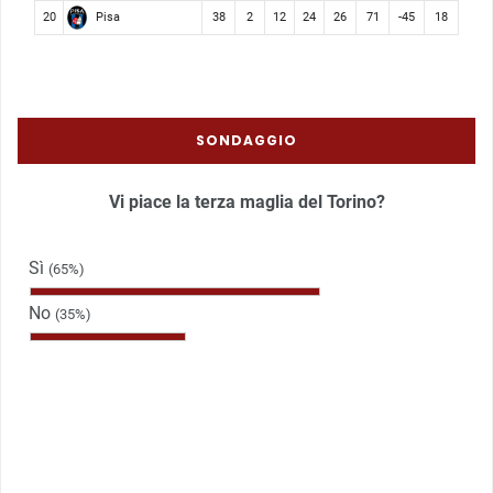
Pisa
20
38
2
12
24
26
71
-45
18
SONDAGGIO
Vi piace la terza maglia del Torino?
Sì
(65%)
No
(35%)