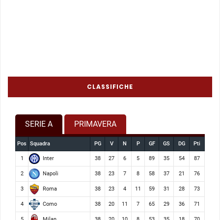
CLASSIFICHE
SERIE A
PRIMAVERA
Pos
Squadra
PG
V
N
P
GF
GS
DG
Pti
Inter
1
38
27
6
5
89
35
54
87
Napoli
2
38
23
7
8
58
37
21
76
Roma
3
38
23
4
11
59
31
28
73
Como
4
38
20
11
7
65
29
36
71
Milan
5
38
20
10
8
53
35
18
70