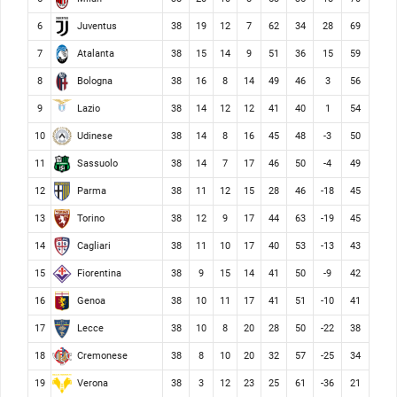
Juventus
6
38
19
12
7
62
34
28
69
Atalanta
7
38
15
14
9
51
36
15
59
Bologna
8
38
16
8
14
49
46
3
56
Lazio
9
38
14
12
12
41
40
1
54
Udinese
10
38
14
8
16
45
48
-3
50
Sassuolo
11
38
14
7
17
46
50
-4
49
Parma
12
38
11
12
15
28
46
-18
45
Torino
13
38
12
9
17
44
63
-19
45
Cagliari
14
38
11
10
17
40
53
-13
43
Fiorentina
15
38
9
15
14
41
50
-9
42
Genoa
16
38
10
11
17
41
51
-10
41
Lecce
17
38
10
8
20
28
50
-22
38
Cremonese
18
38
8
10
20
32
57
-25
34
Verona
19
38
3
12
23
25
61
-36
21