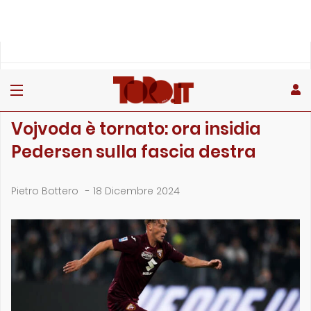
»
»
»
Home
Toro
Primo piano
Vojvoda è tornato: ora insidia Pedersen sulla fascia destra
PRIMO PIANO
Vojvoda è tornato: ora insidia
Pedersen sulla fascia destra
Pietro Bottero
-
18 Dicembre 2024