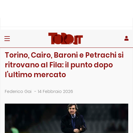
»
»
»
Home
Toro
Primo piano
Torino, Cairo, Baroni e Petrachi si ritrovano al Fila: il pu…
PRIMO PIANO
Torino, Cairo, Baroni e Petrachi si
ritrovano al Fila: il punto dopo
l’ultimo mercato
Federico Gai
-
14 Febbraio 2026