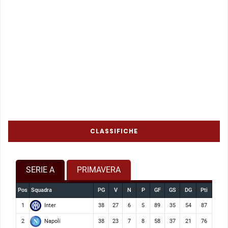
CLASSIFICHE
SERIE A
PRIMAVERA
Pos
Squadra
PG
V
N
P
GF
GS
DG
Pti
Inter
1
38
27
6
5
89
35
54
87
Napoli
2
38
23
7
8
58
37
21
76