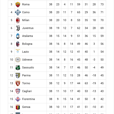
Roma
3
38
23
4
11
59
31
28
73
Como
4
38
20
11
7
65
29
36
71
Milan
5
38
20
10
8
53
35
18
70
Juventus
6
38
19
12
7
62
34
28
69
Atalanta
7
38
15
14
9
51
36
15
59
Bologna
8
38
16
8
14
49
46
3
56
Lazio
9
38
14
12
12
41
40
1
54
Udinese
10
38
14
8
16
45
48
-3
50
Sassuolo
11
38
14
7
17
46
50
-4
49
Parma
12
38
11
12
15
28
46
-18
45
Torino
13
38
12
9
17
44
63
-19
45
Cagliari
14
38
11
10
17
40
53
-13
43
Fiorentina
15
38
9
15
14
41
50
-9
42
Genoa
16
38
10
11
17
41
51
-10
41