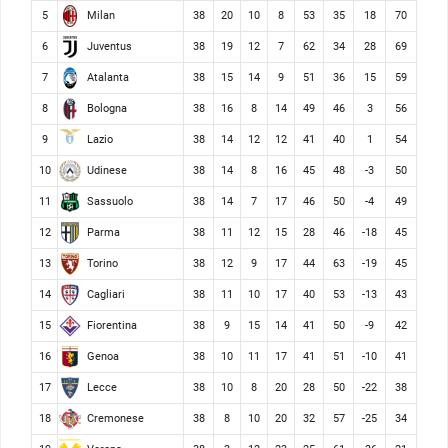
Milan
5
38
20
10
8
53
35
18
70
Juventus
6
38
19
12
7
62
34
28
69
Atalanta
7
38
15
14
9
51
36
15
59
Bologna
8
38
16
8
14
49
46
3
56
Lazio
9
38
14
12
12
41
40
1
54
Udinese
10
38
14
8
16
45
48
-3
50
Sassuolo
11
38
14
7
17
46
50
-4
49
Parma
12
38
11
12
15
28
46
-18
45
Torino
13
38
12
9
17
44
63
-19
45
Cagliari
14
38
11
10
17
40
53
-13
43
Fiorentina
15
38
9
15
14
41
50
-9
42
Genoa
16
38
10
11
17
41
51
-10
41
Lecce
17
38
10
8
20
28
50
-22
38
Cremonese
18
38
8
10
20
32
57
-25
34