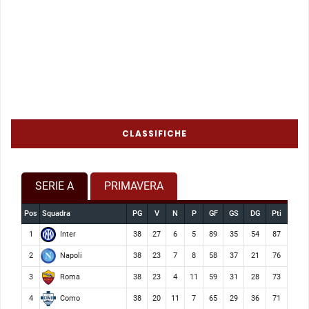
CLASSIFICHE
SERIE A
PRIMAVERA
Pos
Squadra
PG
V
N
P
GF
GS
DG
Pti
Inter
1
38
27
6
5
89
35
54
87
Napoli
2
38
23
7
8
58
37
21
76
Roma
3
38
23
4
11
59
31
28
73
Como
4
38
20
11
7
65
29
36
71