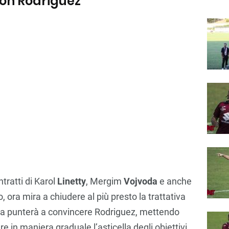
con Rodriguez
ntratti di Karol
Linetty
, Mergim
Vojvoda
e anche
o, ora mira a chiudere al più presto la trattativa
ta punterà a convincere Rodriguez, mettendo
are in maniera graduale l’asticella degli obiettivi.