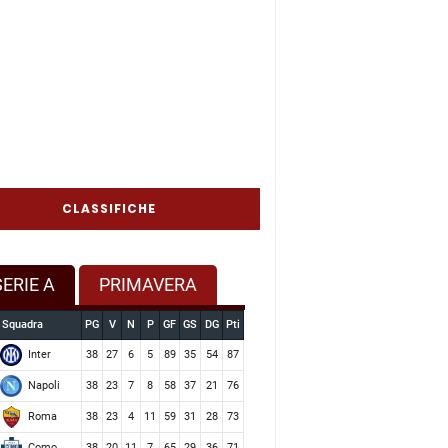
CLASSIFICHE
SERIE A
PRIMAVERA
Squadra
PG
V
N
P
GF
GS
DG
Pti
Inter
38
27
6
5
89
35
54
87
Napoli
38
23
7
8
58
37
21
76
Roma
38
23
4
11
59
31
28
73
Como
38
20
11
7
65
29
36
71