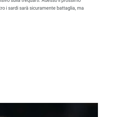
sivo sulla trequarti. Adesso il prossimo
tro i sardi sarà sicuramente battaglia, ma