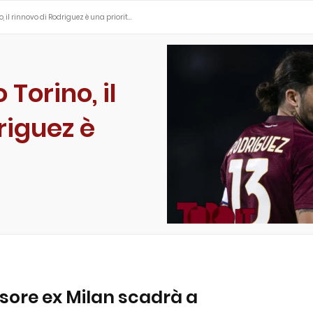
 il rinnovo di Rodriguez è una priorit…
Torino, il
riguez è
nsore ex Milan scadrà a