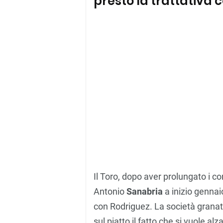
presto la trattativa 
Il Toro, dopo aver prolungato i co
Antonio
Sanabria
a inizio gennai
con Rodriguez. La società grana
sul piatto il fatto che si vuole alz