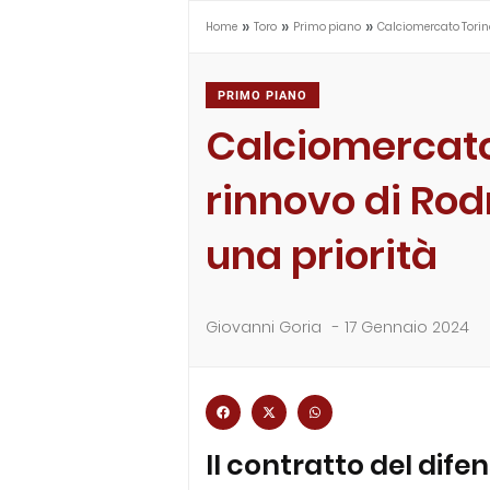
»
»
»
Home
Toro
Primo piano
Calciomercato Torino,
PRIMO PIANO
Calciomercato 
rinnovo di Rod
una priorità
Giovanni Goria
-
17 Gennaio 2024
Il contratto del dife