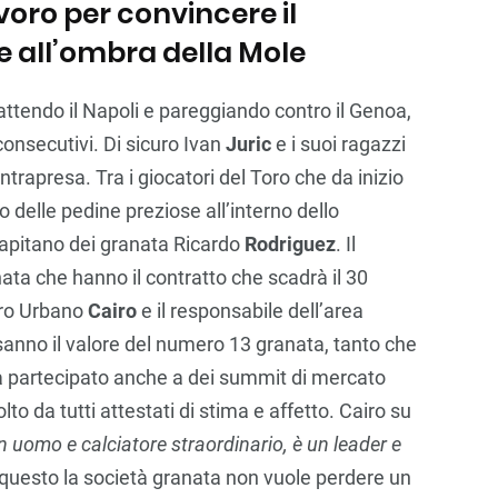
avoro per convincere il
e all’ombra della Mole
battendo il Napoli e pareggiando contro il Genoa,
consecutivi. Di sicuro Ivan
Juric
e i suoi ragazzi
ntrapresa. Tra i giocatori del Toro che da inizio
delle pedine preziose all’interno dello
 capitano dei granata Ricardo
Rodriguez
. Il
nata che hanno il contratto che scadrà il 30
oro Urbano
Cairo
e il responsabile dell’area
sanno il valore del numero 13 granata, tanto che
ha partecipato anche a dei summit di mercato
to da tutti attestati di stima e affetto. Cairo su
n uomo e calciatore straordinario, è un leader e
r questo la società granata non vuole perdere un