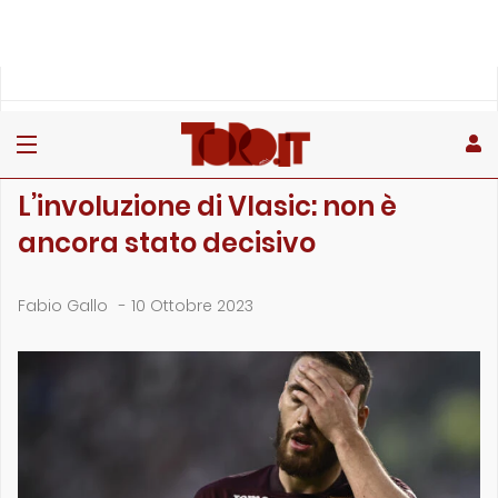
»
»
»
Home
Toro
Primo piano
L’involuzione di Vlasic: non è ancora stato decisivo
PRIMO PIANO
L’involuzione di Vlasic: non è
ancora stato decisivo
Fabio Gallo
-
10 Ottobre 2023