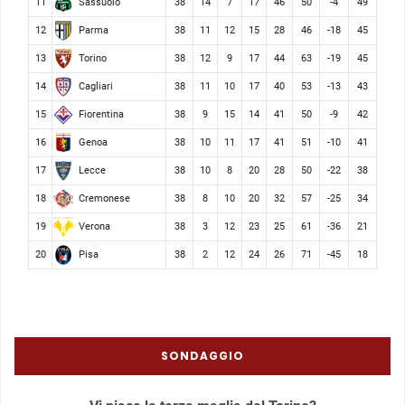
Sassuolo
11
38
14
7
17
46
50
-4
49
Parma
12
38
11
12
15
28
46
-18
45
Torino
13
38
12
9
17
44
63
-19
45
Cagliari
14
38
11
10
17
40
53
-13
43
Fiorentina
15
38
9
15
14
41
50
-9
42
Genoa
16
38
10
11
17
41
51
-10
41
Lecce
17
38
10
8
20
28
50
-22
38
Cremonese
18
38
8
10
20
32
57
-25
34
Verona
19
38
3
12
23
25
61
-36
21
Pisa
20
38
2
12
24
26
71
-45
18
SONDAGGIO