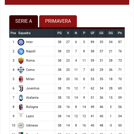
SERIE A
PRIMAVERA
Pos
Squadra
PG
V
N
P
GF
GS
DG
Pti
Inter
1
38
27
6
5
89
35
54
87
Napoli
2
38
23
7
8
58
37
21
76
Roma
3
38
23
4
11
59
31
28
73
Como
4
38
20
11
7
65
29
36
71
Milan
5
38
20
10
8
53
35
18
70
Juventus
6
38
19
12
7
62
34
28
69
Atalanta
7
38
15
14
9
51
36
15
59
Bologna
8
38
16
8
14
49
46
3
56
Lazio
9
38
14
12
12
41
40
1
54
Udinese
10
38
14
8
16
45
48
-3
50