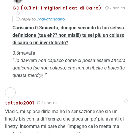
GD ( 0.3ini : i migliori alleati di Cairo)
2 anni fa
Reply to
mavafancairo
Carissimo 0.3mavafa, dunque secondo la tua setssa
definizione (tua eh?? non mia!!!) tu sei più un colluso
di cairo o un invertebrato?
0.3mavafa:
“ io davvero non capisco come ci possa essere ancora
qualcuno (se non colluso) che non si ribella e boicotta
questa merd@, ”
tattolo2001
2 anni fa
Vlasic, mi spiace dirlo ma ho la sensazione che sia un
linetty bis con la differenza che gioca un po’ più avanti di
linetty. Insomma mi pare che l’impegno ce lo metta ma