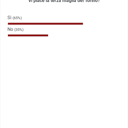
Vi piace la terza maglia del Torino?
Sì
(65%)
No
(35%)