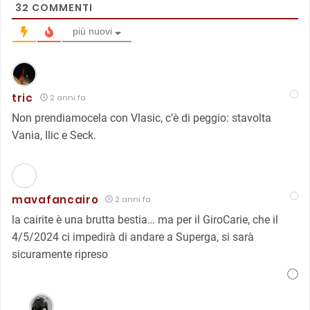
32
COMMENTI
più nuovi
tric
2 anni fa
Non prendiamocela con Vlasic, c’è di peggio: stavolta
Vania, Ilic e Seck.
mavafancairo
2 anni fa
la cairite è una brutta bestia… ma per il GiroCarie, che il
4/5/2024 ci impedirà di andare a Superga, si sarà
sicuramente ripreso