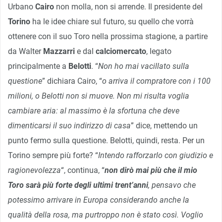
Urbano
Cairo
non molla, non si arrende. Il presidente del
Torino
ha le idee chiare sul futuro, su quello che vorrà
ottenere con il suo Toro nella prossima stagione, a partire
da Walter
Mazzarri
e dal
calciomercato
, legato
principalmente a
Belotti
. “
Non ho mai vacillato sulla
questione
” dichiara Cairo, “
o arriva il compratore con i 100
milioni, o Belotti non si muove. Non mi risulta voglia
cambiare aria: al massimo è la sfortuna che deve
dimenticarsi il suo indirizzo di casa
” dice, mettendo un
punto fermo sulla questione. Belotti, quindi, resta. Per un
Torino sempre più forte? “
Intendo rafforzarlo con giudizio e
ragionevolezza
“, continua, “
non dirò mai più che il mio
Toro sarà più forte degli ultimi trent’anni
, pensavo che
potessimo arrivare in Europa considerando anche la
qualità della rosa, ma purtroppo non è stato così. Voglio