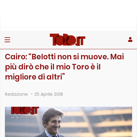
»
»
»
Home
Toro
Primo piano
Cairo: “Belotti non si muove. Mai più dirò che il mi…
PRIMO PIANO
Cairo: “Belotti non si muove. Mai
più dirò che il mio Toro è il
migliore di altri”
Redazione
-
25 Aprile 2018