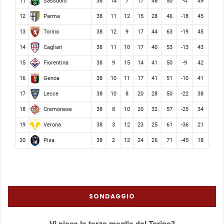
Sassuolo
11
38
14
7
17
46
50
-4
49
Parma
12
38
11
12
15
28
46
-18
45
Torino
13
38
12
9
17
44
63
-19
45
Cagliari
14
38
11
10
17
40
53
-13
43
Fiorentina
15
38
9
15
14
41
50
-9
42
Genoa
16
38
10
11
17
41
51
-10
41
Lecce
17
38
10
8
20
28
50
-22
38
Cremonese
18
38
8
10
20
32
57
-25
34
Verona
19
38
3
12
23
25
61
-36
21
Pisa
20
38
2
12
24
26
71
-45
18
SONDAGGIO