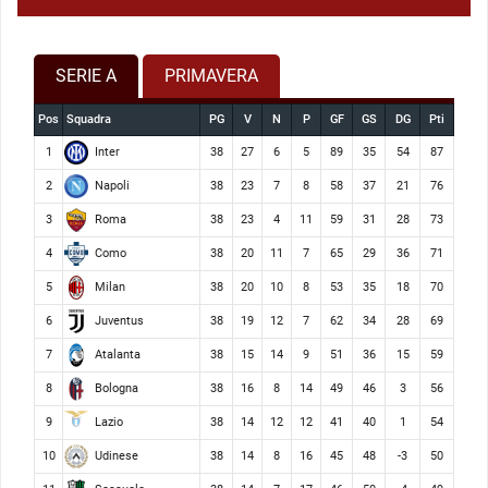
SERIE A
PRIMAVERA
Pos
Squadra
PG
V
N
P
GF
GS
DG
Pti
Inter
1
38
27
6
5
89
35
54
87
Napoli
2
38
23
7
8
58
37
21
76
Roma
3
38
23
4
11
59
31
28
73
Como
4
38
20
11
7
65
29
36
71
Milan
5
38
20
10
8
53
35
18
70
Juventus
6
38
19
12
7
62
34
28
69
Atalanta
7
38
15
14
9
51
36
15
59
Bologna
8
38
16
8
14
49
46
3
56
Lazio
9
38
14
12
12
41
40
1
54
Udinese
10
38
14
8
16
45
48
-3
50