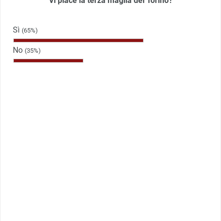
Vi piace la terza maglia del Torino?
Sì
(65%)
No
(35%)