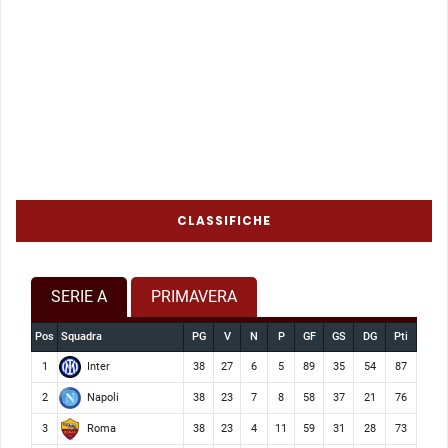
CLASSIFICHE
SERIE A
PRIMAVERA
Pos
Squadra
PG
V
N
P
GF
GS
DG
Pti
Inter
1
38
27
6
5
89
35
54
87
Napoli
2
38
23
7
8
58
37
21
76
Roma
3
38
23
4
11
59
31
28
73