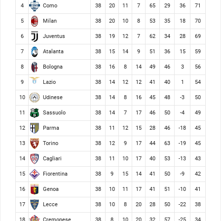
Como
4
38
20
11
7
65
29
36
71
Milan
5
38
20
10
8
53
35
18
70
Juventus
6
38
19
12
7
62
34
28
69
Atalanta
7
38
15
14
9
51
36
15
59
Bologna
8
38
16
8
14
49
46
3
56
Lazio
9
38
14
12
12
41
40
1
54
Udinese
10
38
14
8
16
45
48
-3
50
Sassuolo
11
38
14
7
17
46
50
-4
49
Parma
12
38
11
12
15
28
46
-18
45
Torino
13
38
12
9
17
44
63
-19
45
Cagliari
14
38
11
10
17
40
53
-13
43
Fiorentina
15
38
9
15
14
41
50
-9
42
Genoa
16
38
10
11
17
41
51
-10
41
Lecce
17
38
10
8
20
28
50
-22
38
Cremonese
18
38
8
10
20
32
57
-25
34