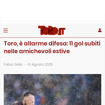
»
»
»
Home
Toro
Primo piano
Toro, è allarme difesa: 11 gol subiti nelle amichevoli esti…
PRIMO PIANO
Toro, è allarme difesa: 11 gol subiti
nelle amichevoli estive
Fabio Gallo
-
10 Agosto 2025