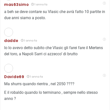
mas63simo
1 anno fa
a beh se deve contare su Vlasic che avrà fatto 10 partite in
due anni siamo a posto.
dadde
1 anno fa
Io lo avevo detto subito che Vlasic gli farei fare il Mertens
del toro, a Napoli Sarri ci azzecco’ di brutto
Davide69
1 anno fa
Ma shurrs quando rientra , nel 2050 ????
E il robaldo quando lo terminano , sempre nello stesso
anno ?