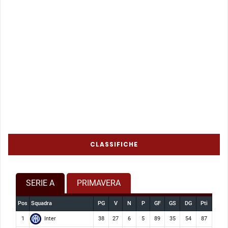
CLASSIFICHE
SERIE A
PRIMAVERA
Pos
Squadra
PG
V
N
P
GF
GS
DG
Pti
Inter
1
38
27
6
5
89
35
54
87