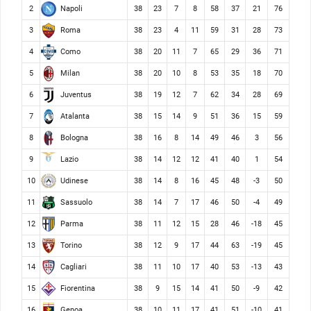
Napoli
2
38
23
7
8
58
37
21
76
Roma
3
38
23
4
11
59
31
28
73
Como
4
38
20
11
7
65
29
36
71
Milan
5
38
20
10
8
53
35
18
70
Juventus
6
38
19
12
7
62
34
28
69
Atalanta
7
38
15
14
9
51
36
15
59
Bologna
8
38
16
8
14
49
46
3
56
Lazio
9
38
14
12
12
41
40
1
54
Udinese
10
38
14
8
16
45
48
-3
50
Sassuolo
11
38
14
7
17
46
50
-4
49
Parma
12
38
11
12
15
28
46
-18
45
Torino
13
38
12
9
17
44
63
-19
45
Cagliari
14
38
11
10
17
40
53
-13
43
Fiorentina
15
38
9
15
14
41
50
-9
42
Genoa
16
38
10
11
17
41
51
-10
41