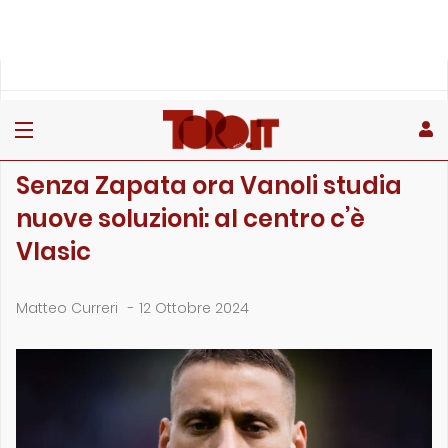
»
»
»
Home
Toro
Primo piano
Senza Zapata ora Vanoli studia nuove soluzioni: al centro c&…
PRIMO PIANO
Senza Zapata ora Vanoli studia
nuove soluzioni: al centro c’è
Vlasic
Matteo Curreri
-
12 Ottobre 2024