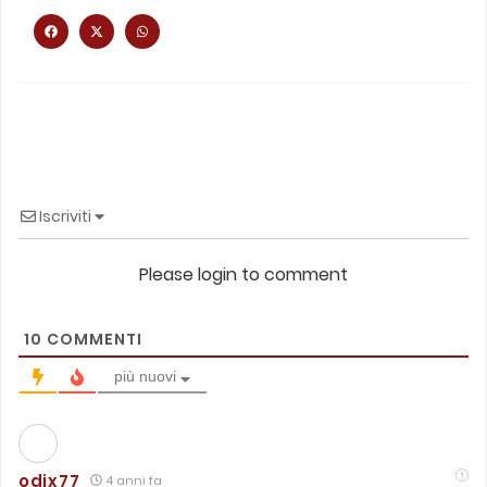
Iscriviti
Please login to comment
10
COMMENTI
più nuovi
odix77
4 anni fa