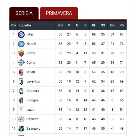
SERIE A
PRIMAVERA
Pos
Squadra
PG
V
N
P
GF
GS
DG
Pti
Inter
1
38
27
6
5
89
35
54
87
Napoli
2
38
23
7
8
58
37
21
76
Roma
3
38
23
4
11
59
31
28
73
Como
4
38
20
11
7
65
29
36
71
Milan
5
38
20
10
8
53
35
18
70
Juventus
6
38
19
12
7
62
34
28
69
Atalanta
7
38
15
14
9
51
36
15
59
Bologna
8
38
16
8
14
49
46
3
56
Lazio
9
38
14
12
12
41
40
1
54
Udinese
10
38
14
8
16
45
48
-3
50
Sassuolo
11
38
14
7
17
46
50
-4
49