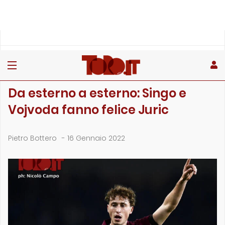
»
»
»
Home
Toro
Primo piano
Da esterno a esterno: Singo e Vojvoda fanno felice Juric
PRIMO PIANO
Da esterno a esterno: Singo e
Vojvoda fanno felice Juric
Pietro Bottero
-
16 Gennaio 2022