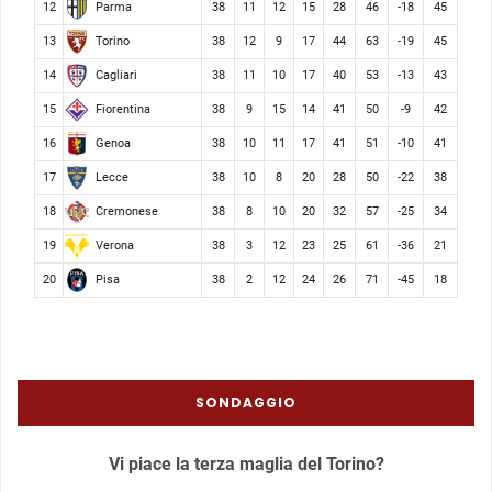
Parma
12
38
11
12
15
28
46
-18
45
Torino
13
38
12
9
17
44
63
-19
45
Cagliari
14
38
11
10
17
40
53
-13
43
Fiorentina
15
38
9
15
14
41
50
-9
42
Genoa
16
38
10
11
17
41
51
-10
41
Lecce
17
38
10
8
20
28
50
-22
38
Cremonese
18
38
8
10
20
32
57
-25
34
Verona
19
38
3
12
23
25
61
-36
21
Pisa
20
38
2
12
24
26
71
-45
18
SONDAGGIO
Vi piace la terza maglia del Torino?