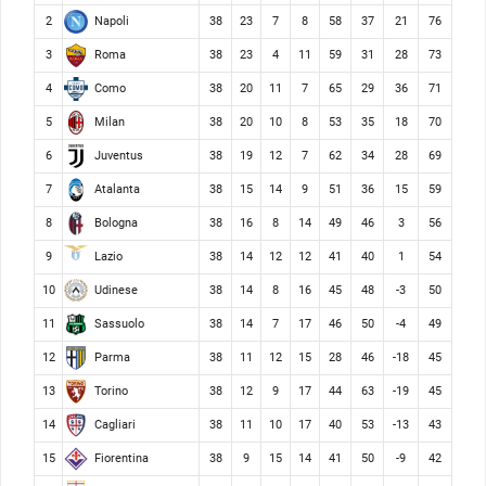
Napoli
2
38
23
7
8
58
37
21
76
Roma
3
38
23
4
11
59
31
28
73
Como
4
38
20
11
7
65
29
36
71
Milan
5
38
20
10
8
53
35
18
70
Juventus
6
38
19
12
7
62
34
28
69
Atalanta
7
38
15
14
9
51
36
15
59
Bologna
8
38
16
8
14
49
46
3
56
Lazio
9
38
14
12
12
41
40
1
54
Udinese
10
38
14
8
16
45
48
-3
50
Sassuolo
11
38
14
7
17
46
50
-4
49
Parma
12
38
11
12
15
28
46
-18
45
Torino
13
38
12
9
17
44
63
-19
45
Cagliari
14
38
11
10
17
40
53
-13
43
Fiorentina
15
38
9
15
14
41
50
-9
42