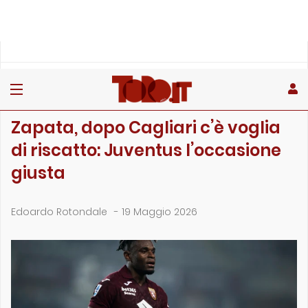
»
»
»
Home
Toro
Primo piano
Zapata, dopo Cagliari c’è voglia di riscatto: Juventu…
PRIMO PIANO
Zapata, dopo Cagliari c’è voglia
di riscatto: Juventus l’occasione
giusta
Edoardo Rotondale
-
19 Maggio 2026