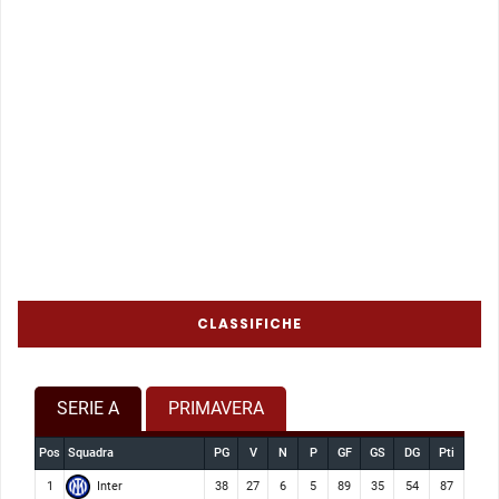
CLASSIFICHE
SERIE A
PRIMAVERA
Pos
Squadra
PG
V
N
P
GF
GS
DG
Pti
Inter
1
38
27
6
5
89
35
54
87