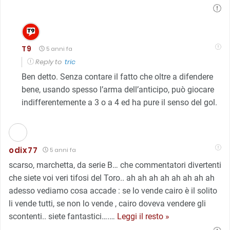
T9
5 anni fa
Reply to
tric
Ben detto. Senza contare il fatto che oltre a difendere
bene, usando spesso l’arma dell’anticipo, può giocare
indifferentemente a 3 o a 4 ed ha pure il senso del gol.
odix77
5 anni fa
scarso, marchetta, da serie B… che commentatori divertenti
che siete voi veri tifosi del Toro.. ah ah ah ah ah ah ah ah
adesso vediamo cosa accade : se lo vende cairo è il solito
li vende tutti, se non lo vende , cairo doveva vendere gli
scontenti.. siete fantastici….
…
Leggi il resto »