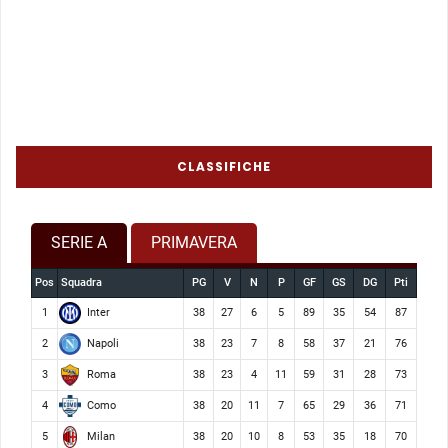
CLASSIFICHE
SERIE A
PRIMAVERA
Pos
Squadra
PG
V
N
P
GF
GS
DG
Pti
Inter
1
38
27
6
5
89
35
54
87
Napoli
2
38
23
7
8
58
37
21
76
Roma
3
38
23
4
11
59
31
28
73
Como
4
38
20
11
7
65
29
36
71
Milan
5
38
20
10
8
53
35
18
70