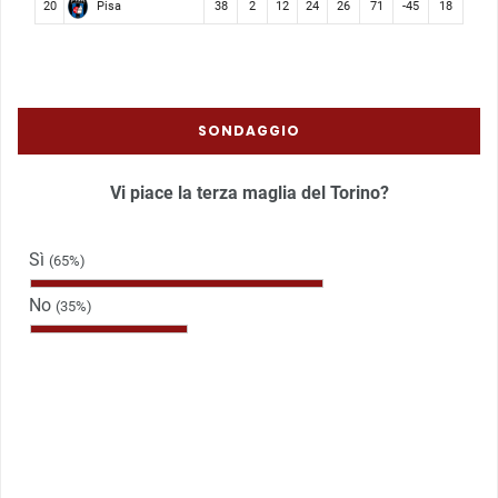
Pisa
20
38
2
12
24
26
71
-45
18
SONDAGGIO
Vi piace la terza maglia del Torino?
Sì
(65%)
No
(35%)