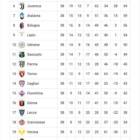
Juventus
6
38
19
12
7
62
34
28
69
Atalanta
7
38
15
14
9
51
36
15
59
Bologna
8
38
16
8
14
49
46
3
56
Lazio
9
38
14
12
12
41
40
1
54
Udinese
10
38
14
8
16
45
48
-3
50
Sassuolo
11
38
14
7
17
46
50
-4
49
Parma
12
38
11
12
15
28
46
-18
45
Torino
13
38
12
9
17
44
63
-19
45
Cagliari
14
38
11
10
17
40
53
-13
43
Fiorentina
15
38
9
15
14
41
50
-9
42
Genoa
16
38
10
11
17
41
51
-10
41
Lecce
17
38
10
8
20
28
50
-22
38
Cremonese
18
38
8
10
20
32
57
-25
34
Verona
19
38
3
12
23
25
61
-36
21