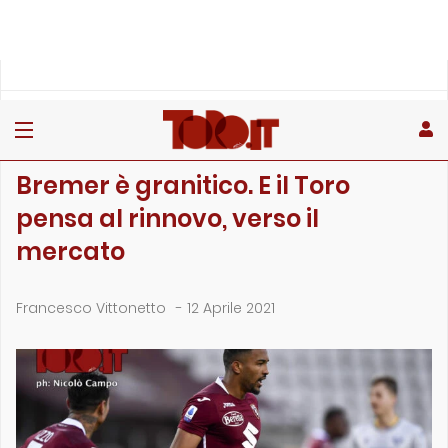
»
»
Home
Calciomercato
Bremer è granitico. E il Toro pensa al rinnovo, verso il me…
CALCIOMERCATO
Bremer è granitico. E il Toro
pensa al rinnovo, verso il
mercato
Francesco Vittonetto
-
12 Aprile 2021