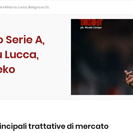
ter e Milan su Lucca, Bologna su Dz…
 Serie A,
u Lucca,
eko
incipali trattative di mercato