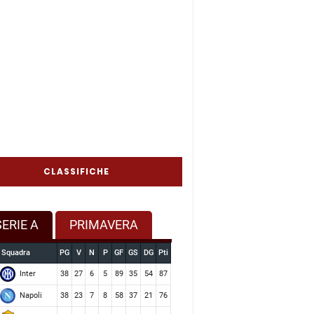
CLASSIFICHE
SERIE A
PRIMAVERA
Squadra
PG
V
N
P
GF
GS
DG
Pti
Inter
38
27
6
5
89
35
54
87
Napoli
38
23
7
8
58
37
21
76