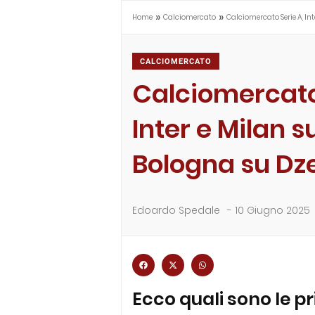
»
»
Home
Calciomercato
Calciomercato Serie A, In
CALCIOMERCATO
Calciomercato
Inter e Milan s
Bologna su Dz
Edoardo Spedale
-
10 Giugno 2025
Ecco quali sono le pr