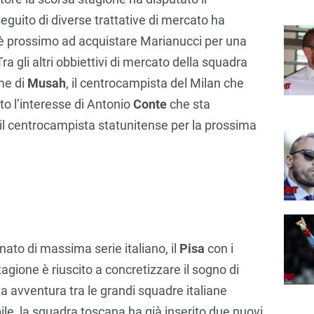
seguito di diverse trattative di mercato ha
e è prossimo ad acquistare Marianucci per una
Tra gli altri obbiettivi di mercato della squadra
me di
Musah
, il centrocampista del Milan che
to l’interesse di Antonio
Conte
che sta
 il centrocampista statunitense per la prossima
ato di massima serie italiano, il
Pisa
con i
stagione è riuscito a concretizzare il sogno di
ta avventura tra le grandi squadre italiane
bile, la squadra toscana ha già inserito due nuovi