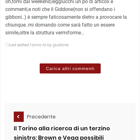
oh,torni dal weekend,leggiucchi un pò di articoli e
commenti,e noti che il Giddone(non si offendano i
gibboni..) è sempre faticosamente dietro a provocare la
chiunque..mi domando come sarà fatto un essere
simile,oltre la struttura vermiforme…
Last edited 1 anno fa by guidone
Carica altri commenti
Precedente
Il Torino alla ricerca di un terzino
sinistro: Brown e Vega possibili