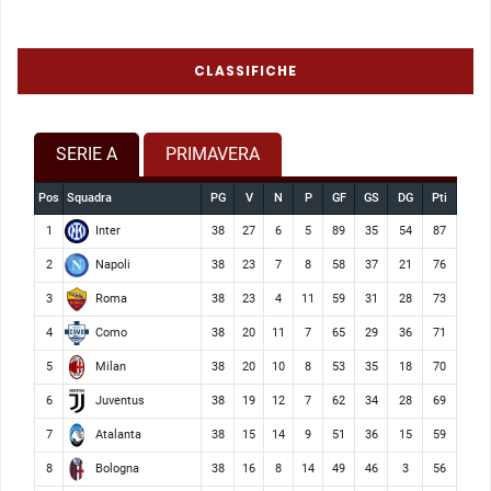
CLASSIFICHE
SERIE A
PRIMAVERA
Pos
Squadra
PG
V
N
P
GF
GS
DG
Pti
Inter
1
38
27
6
5
89
35
54
87
Napoli
2
38
23
7
8
58
37
21
76
Roma
3
38
23
4
11
59
31
28
73
Como
4
38
20
11
7
65
29
36
71
Milan
5
38
20
10
8
53
35
18
70
Juventus
6
38
19
12
7
62
34
28
69
Atalanta
7
38
15
14
9
51
36
15
59
Bologna
8
38
16
8
14
49
46
3
56