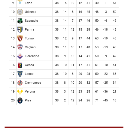
Lazio
9
38
14
12
12
41
40
1
54
Udinese
10
38
14
8
16
45
48
-3
50
Sassuolo
11
38
14
7
17
46
50
-4
49
Parma
12
38
11
12
15
28
46
-18
45
Torino
13
38
12
9
17
44
63
-19
45
Cagliari
14
38
11
10
17
40
53
-13
43
Fiorentina
15
38
9
15
14
41
50
-9
42
Genoa
16
38
10
11
17
41
51
-10
41
Lecce
17
38
10
8
20
28
50
-22
38
Cremonese
18
38
8
10
20
32
57
-25
34
Verona
19
38
3
12
23
25
61
-36
21
Pisa
20
38
2
12
24
26
71
-45
18