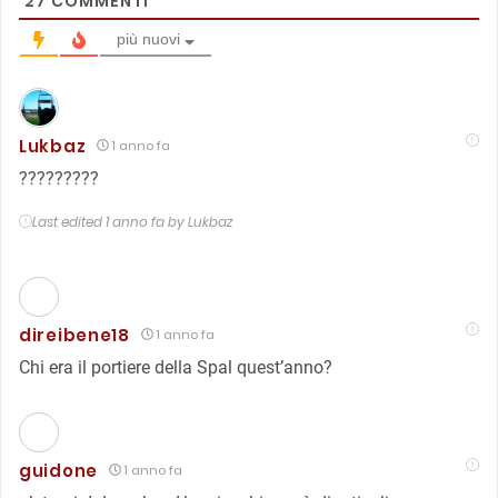
27
COMMENTI
più nuovi
Lukbaz
1 anno fa
?????????
Last edited 1 anno fa by Lukbaz
direibene18
1 anno fa
Chi era il portiere della Spal quest’anno?
guidone
1 anno fa