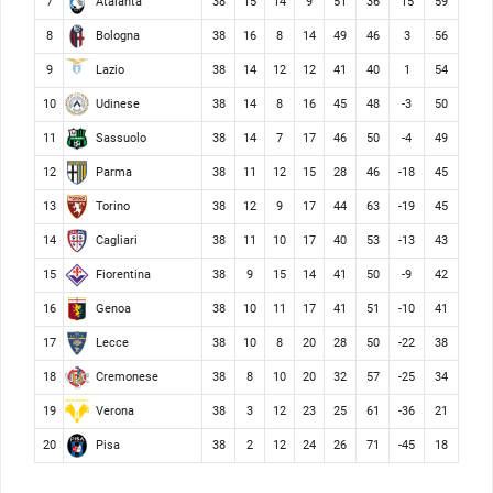
Atalanta
7
38
15
14
9
51
36
15
59
Bologna
8
38
16
8
14
49
46
3
56
Lazio
9
38
14
12
12
41
40
1
54
Udinese
10
38
14
8
16
45
48
-3
50
Sassuolo
11
38
14
7
17
46
50
-4
49
Parma
12
38
11
12
15
28
46
-18
45
Torino
13
38
12
9
17
44
63
-19
45
Cagliari
14
38
11
10
17
40
53
-13
43
Fiorentina
15
38
9
15
14
41
50
-9
42
Genoa
16
38
10
11
17
41
51
-10
41
Lecce
17
38
10
8
20
28
50
-22
38
Cremonese
18
38
8
10
20
32
57
-25
34
Verona
19
38
3
12
23
25
61
-36
21
Pisa
20
38
2
12
24
26
71
-45
18