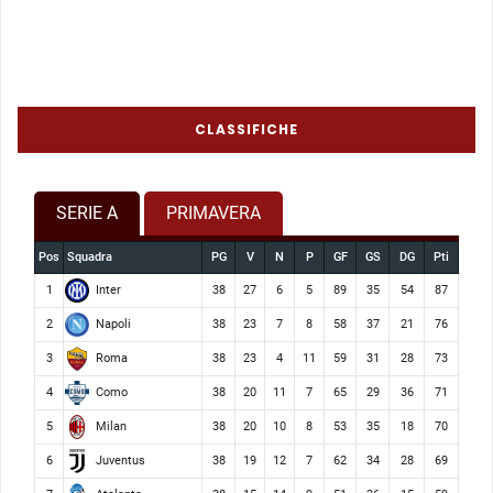
CLASSIFICHE
SERIE A
PRIMAVERA
Pos
Squadra
PG
V
N
P
GF
GS
DG
Pti
Inter
1
38
27
6
5
89
35
54
87
Napoli
2
38
23
7
8
58
37
21
76
Roma
3
38
23
4
11
59
31
28
73
Como
4
38
20
11
7
65
29
36
71
Milan
5
38
20
10
8
53
35
18
70
Juventus
6
38
19
12
7
62
34
28
69