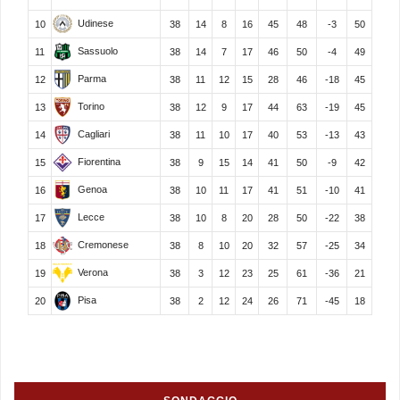
Udinese
10
38
14
8
16
45
48
-3
50
Sassuolo
11
38
14
7
17
46
50
-4
49
Parma
12
38
11
12
15
28
46
-18
45
Torino
13
38
12
9
17
44
63
-19
45
Cagliari
14
38
11
10
17
40
53
-13
43
Fiorentina
15
38
9
15
14
41
50
-9
42
Genoa
16
38
10
11
17
41
51
-10
41
Lecce
17
38
10
8
20
28
50
-22
38
Cremonese
18
38
8
10
20
32
57
-25
34
Verona
19
38
3
12
23
25
61
-36
21
Pisa
20
38
2
12
24
26
71
-45
18