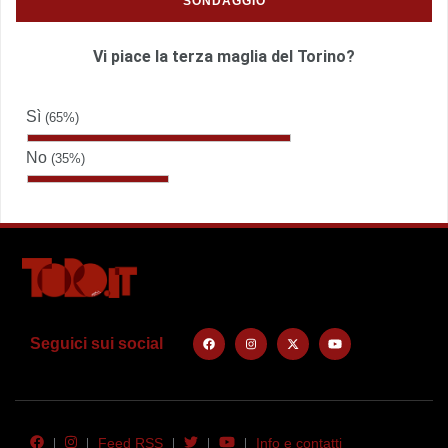
SONDAGGIO
Vi piace la terza maglia del Torino?
Sì
(65%)
No
(35%)
Seguici sui social
Feed RSS
Info e contatti