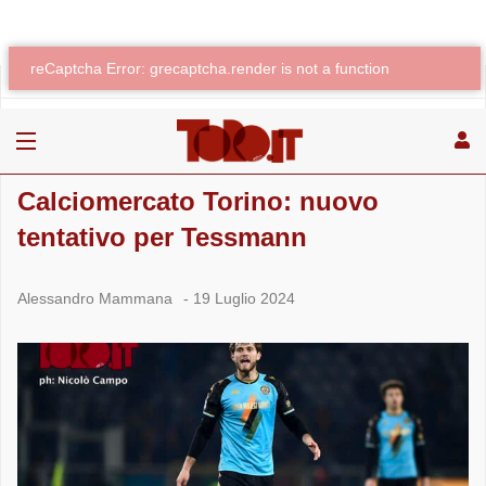
»
»
Home
Calciomercato
Calciomercato Torino: nuovo tentativo per Tessmann
CALCIOMERCATO
Calciomercato Torino: nuovo
tentativo per Tessmann
Alessandro Mammana
-
19 Luglio 2024