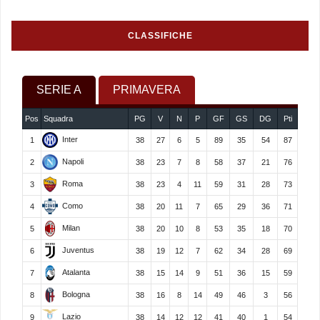
CLASSIFICHE
SERIE A
PRIMAVERA
Pos
Squadra
PG
V
N
P
GF
GS
DG
Pti
Inter
1
38
27
6
5
89
35
54
87
Napoli
2
38
23
7
8
58
37
21
76
Roma
3
38
23
4
11
59
31
28
73
Como
4
38
20
11
7
65
29
36
71
Milan
5
38
20
10
8
53
35
18
70
Juventus
6
38
19
12
7
62
34
28
69
Atalanta
7
38
15
14
9
51
36
15
59
Bologna
8
38
16
8
14
49
46
3
56
Lazio
9
38
14
12
12
41
40
1
54