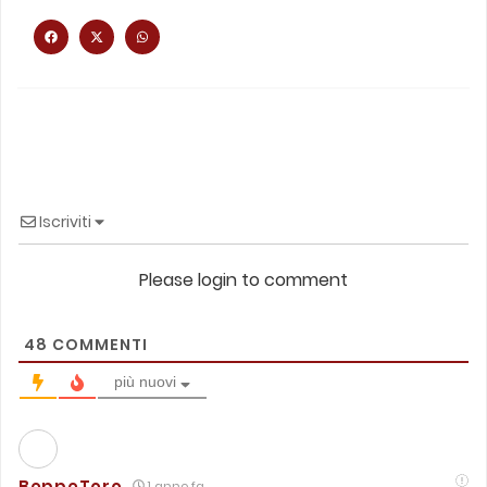
Iscriviti
Please login to comment
48
COMMENTI
più nuovi
BeppeToro
1 anno fa