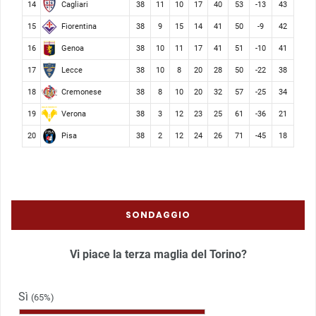
Cagliari
14
38
11
10
17
40
53
-13
43
Fiorentina
15
38
9
15
14
41
50
-9
42
Genoa
16
38
10
11
17
41
51
-10
41
Lecce
17
38
10
8
20
28
50
-22
38
Cremonese
18
38
8
10
20
32
57
-25
34
Verona
19
38
3
12
23
25
61
-36
21
Pisa
20
38
2
12
24
26
71
-45
18
SONDAGGIO
Vi piace la terza maglia del Torino?
Sì
(65%)