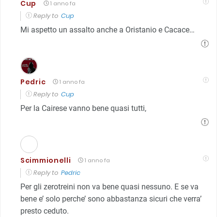
Cup
1 anno fa
Reply to
Cup
Mi aspetto un assalto anche a Oristanio e Cacace…
Pedric
1 anno fa
Reply to
Cup
Per la Cairese vanno bene quasi tutti,
Scimmionelli
1 anno fa
Reply to
Pedric
Per gli zerotreini non va bene quasi nessuno. E se va
bene e’ solo perche’ sono abbastanza sicuri che verra’
presto ceduto.