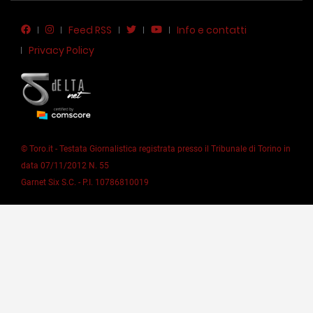
Feed RSS
Info e contatti
Privacy Policy
© Toro.it - Testata Giornalistica registrata presso il Tribunale di Torino in
data 07/11/2012 N. 55
Garnet Six S.C. - P.I. 10786810019