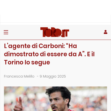
»
»
Home
Calciomercato
L’agente di Carboni: “Ha dimostrato di essere da…
CALCIOMERCATO
L’agente di Carboni: “Ha
dimostrato di essere da A”. E il
Torino lo segue
Francesca Melillo
-
9 Maggio 2025