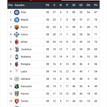
Pos
Squadra
PG
V
N
P
GF
GS
DG
Pti
Inter
1
38
27
6
5
89
35
54
87
Napoli
2
38
23
7
8
58
37
21
76
Roma
3
38
23
4
11
59
31
28
73
Como
4
38
20
11
7
65
29
36
71
Milan
5
38
20
10
8
53
35
18
70
Juventus
6
38
19
12
7
62
34
28
69
Atalanta
7
38
15
14
9
51
36
15
59
Bologna
8
38
16
8
14
49
46
3
56
Lazio
9
38
14
12
12
41
40
1
54
Udinese
10
38
14
8
16
45
48
-3
50
Sassuolo
11
38
14
7
17
46
50
-4
49
Parma
12
38
11
12
15
28
46
-18
45
Torino
13
38
12
9
17
44
63
-19
45