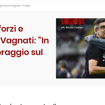
ge Cairo e Vagnati: “In esta…
forzi e
Vagnati: “In
raggio sul