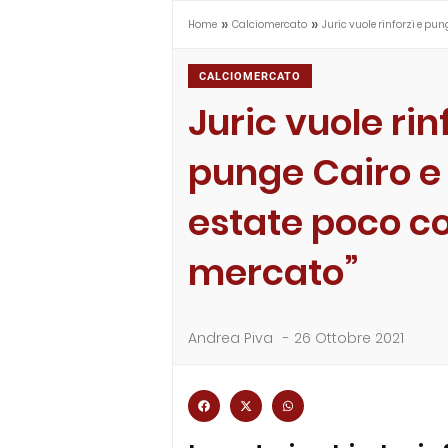
»
»
Home
Calciomercato
Juric vuole rinforzi e pun
CALCIOMERCATO
Juric vuole rin
punge Cairo e 
estate poco co
mercato”
Andrea Piva
-
26 Ottobre 2021