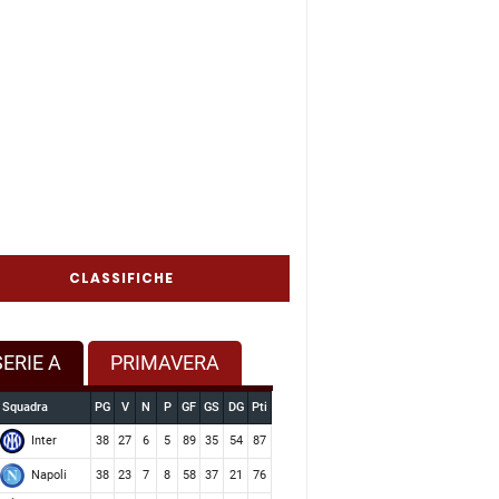
CLASSIFICHE
SERIE A
PRIMAVERA
Squadra
PG
V
N
P
GF
GS
DG
Pti
Inter
38
27
6
5
89
35
54
87
Napoli
38
23
7
8
58
37
21
76