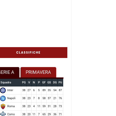
CLASSIFICHE
SERIE A
PRIMAVERA
Squadra
PG
V
N
P
GF
GS
DG
Pti
Inter
38
27
6
5
89
35
54
87
Napoli
38
23
7
8
58
37
21
76
Roma
38
23
4
11
59
31
28
73
Como
38
20
11
7
65
29
36
71