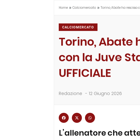
»
»
Home
Calciomercato
Torino, Abate ha rescisso 
CALCIOMERCATO
Torino, Abate 
con la Juve St
UFFICIALE
Redazione
-
12 Giugno 2026
L’allenatore che atte